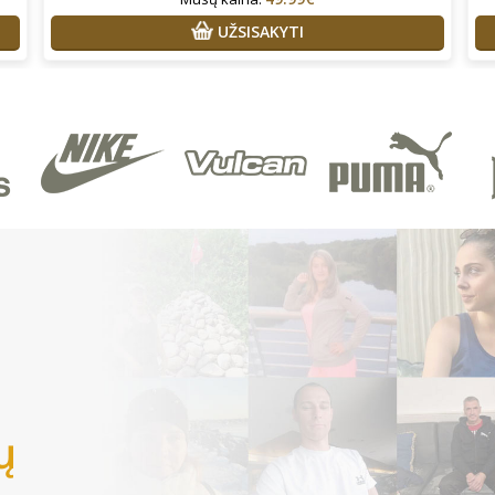
UŽSISAKYTI
ų