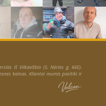
slas iš Vilkaviškio (S. Nėries g. 66E).
snes kainas. Klientai mumis pasitiki ir