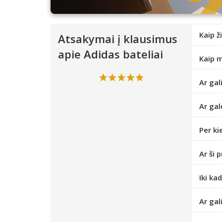
Kaip ž
Atsakymai į klausimus
apie Adidas bateliai
Kaip m
Ar gal
Ar gal
Per ki
Ar ši 
Iki ka
Ar gal