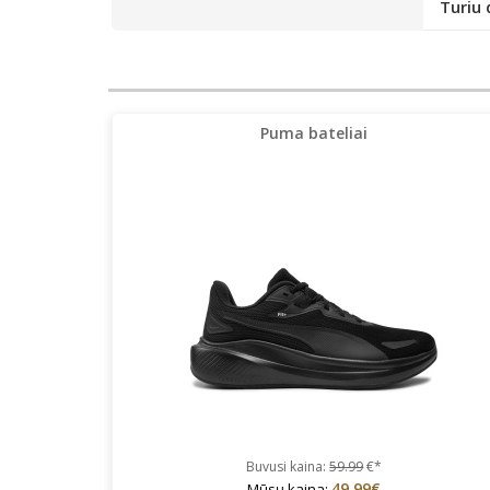
Turiu 
Puma bateliai
Buvusi kaina:
59.99
€*
49.99€
Mūsų kaina: