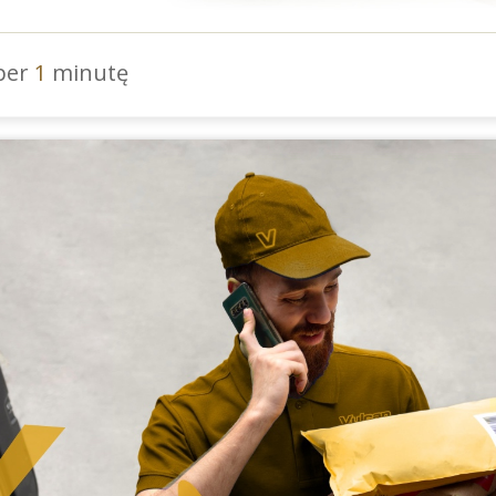
 per
1
minutę