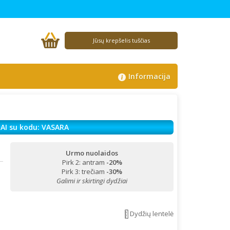
Jūsų krepšelis tuščias
Informacija
AI su kodu: VASARA
Urmo nuolaidos
Pirk 2: antram
-20%
Pirk 3: trečiam
-30%
Galimi ir skirtingi dydžiai
Dydžių lentelė