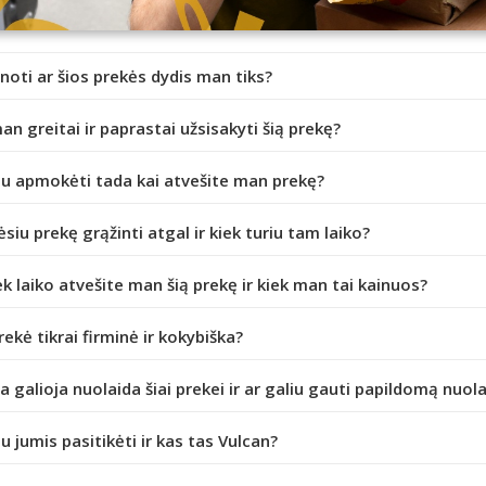
inoti ar šios prekės dydis man tiks?
an greitai ir paprastai užsisakyti šią prekę?
iu apmokėti tada kai atvešite man prekę?
ėsiu prekę grąžinti atgal ir kiek turiu tam laiko?
ek laiko atvešite man šią prekę ir kiek man tai kainuos?
prekė tikrai firminė ir kokybiška?
da galioja nuolaida šiai prekei ir ar galiu gauti papildomą nuol
iu jumis pasitikėti ir kas tas Vulcan?