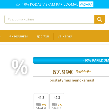
👉 -10% KODAS VISKAM PAPILDOMAI:
VASARA
ė
aksesuarai
sportui
vaikams
%
-10% PAPILDOM
67.99€
74.99 €*
pristatymas nemokamas!
41.3
45.3
0 €
0 €
7-14 d. d.
7-14 d. d.