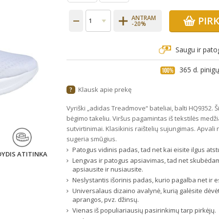
ANTRAM
PIR
-20%
Saugu ir pato
365 d. pini
Klausk apie prekę
?
Vyriški „adidas Treadmove“ bateliai, balti HQ9352. Šie
bėgimo takeliu. Viršus pagamintas iš tekstilės medži
sutvirtinimai. Klasikinis raištelių sujungimas. Apval
sugeria smūgius.
Patogus vidinis padas, tad net kai eisite ilgus at
DYDIS ATITINKA
Lengvas ir patogus apsiavimas, tad net skubėdam
apsiausite ir nusiausite.
Neslystantis išorinis padas, kurio pagalba net ir es
Universalaus dizaino avalynė, kurią galėsite dėvėti
aprangos, pvz. džinsų.
Vienas iš populiariausių pasirinkimų tarp pirkėjų.