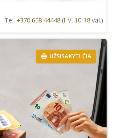
Tel.
+370 658 44448
(
I-V
,
10-18
val.)
UŽSISAKYTI ČIA