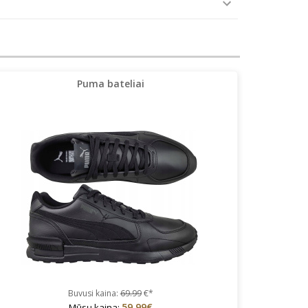
Puma bateliai
Buvusi kaina:
69.99
€*
59.99€
Mūsų kaina: