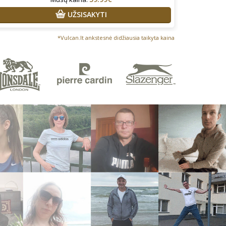
UŽSISAKYTI
*Vulcan.lt ankstesnė didžiausia taikyta kaina