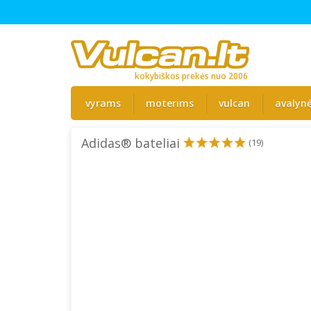
kokybiškos prekės nuo 2006
vyrams
moterims
vulcan
avalyn
Adidas® bateliai
(19)