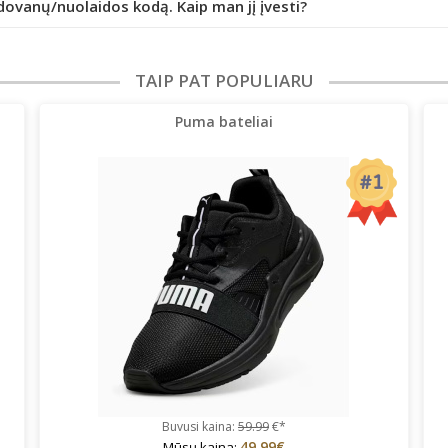
dovanų/nuolaidos kodą. Kaip man jį įvesti?
TAIP PAT POPULIARU
Puma bateliai
Buvusi kaina:
59.99
€*
49.99€
Mūsų kaina: