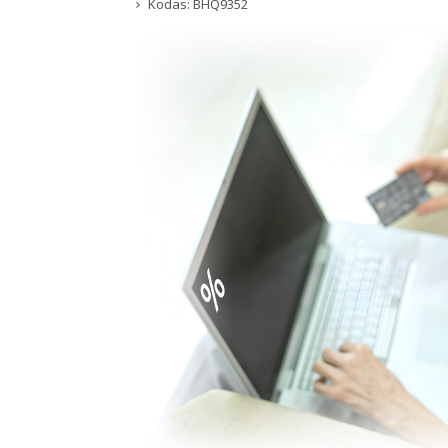
Kodas:
BHQ9352