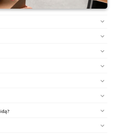
aidą?