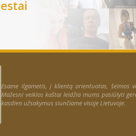
iestai
Esame ilgametis, į klientą orientuotas, šeimos ver
Mažesni veiklos kaštai leidžia mums pasiūlyti gere
kasdien užsakymus siunčiame visoje Lietuvoje.