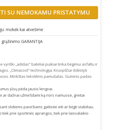
KTI SU NEMOKAMU PRISTATYMU
gu: mokėk kai atvešime
gų grąžinimo GARANTIJA
 vyriški „adidas“ bateliai puikiai tinka bėgimui asfaltu ir
agos. „Climacool“ technologija. Kruopščiai išdėstyti
i nosis. Minkštas tekstilinis pamušalas. Guminis padas
stumus jūsų pėda jausis lengvai.
i ar dažnai užmiršdami ką nors namuose, greitai
ant slidiems paviršiams galėsite eiti ar bėgti stabiliau.
 tiek prie sportinės aprangos, tiek prie laisvalaikio