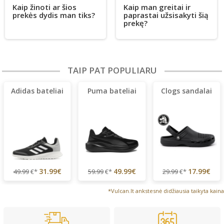
Kaip žinoti ar šios
Kaip man greitai ir
prekės dydis man tiks?
paprastai užsisakyti šią
prekę?
TAIP PAT POPULIARU
Adidas bateliai
Puma bateliai
Clogs sandalai
31.99€
49.99€
17.99€
49.99
€*
59.99
€*
29.99
€*
*Vulcan.lt ankstesnė didžiausia taikyta kaina