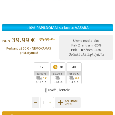
-10% PAPILDOMAI su kodu: VASARA
39.99 €
70.99 €*
nuo
Urmo nuolaidos
Pirk 2: antram
-20%
Perkant už 50 € - NEMOKAMAS
Pirk 3: trečiam
-30%
pristatymas!
Galimi ir skirtingi dydžiai
37
38
40
63.99 €
39.99 €
63.99 €
0 €
0 €
7-14 d. d.
1-3 d. d.
1-3 d. d.
Dydžių lentelė
ANTRAM
-20%