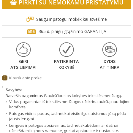
PIRKTI SU NEMOKAMU PRISTATYMU
Saugu ir patogu: mokėk kai atvešime
365 d. pinigų grąžinimo GARANTIJA
GERI
PATIKRINTA
DYDIS
ATSILIEPIMAI
KOKYBĖ
ATITINKA
Klausk apie prekę
?
Savybės:
Batviršis pagamintas iš aukščiausios kokybės tekstilės medžiagų.
Vidus pagamintas iš tekstilės medžiagos užtikrina aukštą naudojimo
komfortą.
Patogus vidinis padas, tad net kai eisite ilgus atstumus jūsų pėda
jausis lengvai.
Lengvas ir patogus apsiavimas, tad net skubėdami ar dažnai
užmiršdami ką nors namuose, greitai apsiausite ir nusiausite.