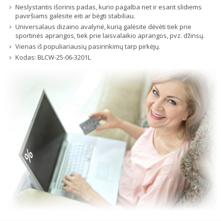
Neslystantis išorinis padas, kurio pagalba net ir esant slidiems
paviršiams galėsite eiti ar bėgti stabiliau.
Universalaus dizaino avalynė, kurią galėsite dėvėti tiek prie
sportinės aprangos, tiek prie laisvalaikio aprangos, pvz. džinsų.
Vienas iš populiariausių pasirinkimų tarp pirkėjų.
Kodas:
BLCW-25-06-3201L