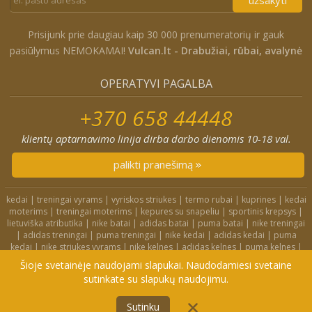
užsakyti
Prisijunk prie daugiau kaip 30 000 prenumeratorių ir gauk
pasiūlymus NEMOKAMAI!
Vulcan.lt - Drabužiai, rūbai, avalynė
OPERATYVI PAGALBA
+370 658 44448
klientų aptarnavimo linija dirba darbo dienomis 10-18 val.
palikti pranešimą
kedai
|
treningai vyrams
|
vyriskos striukes
|
termo rubai
|
kuprines
|
kedai
moterims
|
treningai moterims
|
kepures su snapeliu
|
sportinis krepsys
|
lietuviška atributika
|
nike batai
|
adidas batai
|
puma batai
|
nike treningai
|
adidas treningai
|
puma treningai
|
nike kedai
|
adidas kedai
|
puma
kedai
|
nike striukes vyrams
|
nike kelnes
|
adidas kelnes
|
puma kelnes
|
nike kuprines
|
nike kojines
|
nike treningai moterims
|
nike slepetes
|
Šioje svetainėje naudojami slapukai. Naudodamiesi svetaine
adidas striukes
|
nike dzemperiai
|
nike tampres
sutinkate su slapukų naudojimu.
PIRKTI SU NEMOKAMU
4F.lt
|
Didelių dydžių rūbai
|
Treningai
|
Kedai
|
Privatumo politika
PRISTATYMU
Sutinku
© 2006-2022 Vulcan.lt