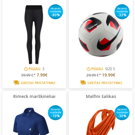
Vasaros
Vasaros
nuolaida
nuolaida
-80%
-33%
PIGIAU:
S
PIGIAU:
SIZE 5
7.99€
19.99€
39.99
€*
29.99
€*
GREITAS PRISTATYMAS
GREITAS PRISTATYMAS
Rimeck marškinėliai
Malfini šalikas
Vasaros
Vasaros
nuolaida
nuolaida
-10%
-30%