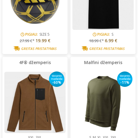
PIGIAU:
SIZE 5
PIGIAU:
S
19.99 €
6.99 €
27.99
€*
18.99
€*
GREITAS PRISTATYMAS
GREITAS PRISTATYMAS
4F® džemperis
Malfini džemperis
Vasaros
Vasaros
nuolaida
nuolaida
-60%
-11%
XXL
3XL
S
M
XL
XXL
3XL