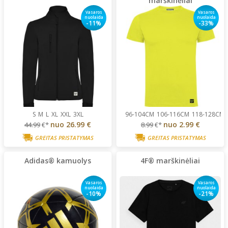
marškinėliai
Vasaros
Vasaros
nuolaida
nuolaida
-11%
-33%
S
M
L
XL
XXL
3XL
96-104CM
106-116CM
118-128CM
nuo
26.99 €
nuo
2.99 €
44.99
€*
8.99
€*
GREITAS PRISTATYMAS
GREITAS PRISTATYMAS
Adidas® kamuolys
4F® marškinėliai
Vasaros
Vasaros
nuolaida
nuolaida
-10%
-21%