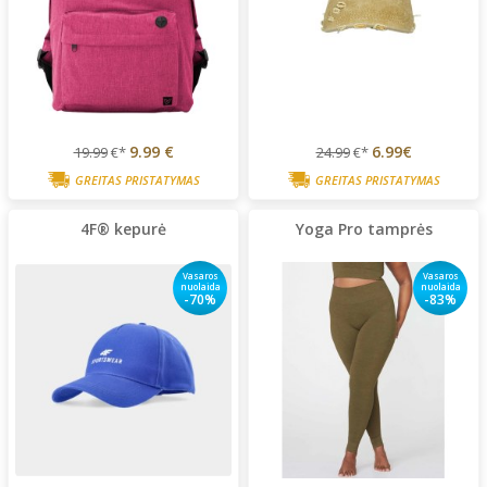
9.99 €
6.99€
19.99
€*
24.99
€*
GREITAS PRISTATYMAS
GREITAS PRISTATYMAS
4F® kepurė
Yoga Pro tamprės
Vasaros
Vasaros
nuolaida
nuolaida
-70%
-83%