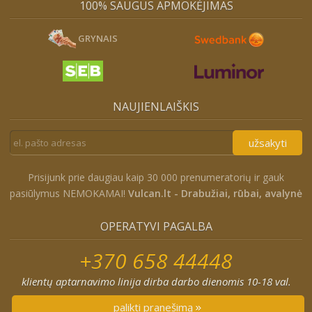
100% SAUGUS APMOKĖJIMAS
GRYNAIS
NAUJIENLAIŠKIS
užsakyti
Prisijunk prie daugiau kaip 30 000 prenumeratorių ir gauk
pasiūlymus NEMOKAMAI!
Vulcan.lt - Drabužiai, rūbai, avalynė
OPERATYVI PAGALBA
+370 658 44448
klientų aptarnavimo linija dirba darbo dienomis 10-18 val.
palikti pranešimą