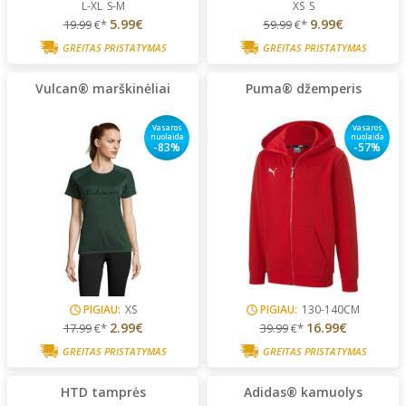
L-XL
S-M
XS
S
5.99€
9.99€
19.99
€*
59.99
€*
GREITAS PRISTATYMAS
GREITAS PRISTATYMAS
Vulcan® marškinėliai
Puma® džemperis
Vasaros
Vasaros
nuolaida
nuolaida
-83%
-57%
PIGIAU:
XS
PIGIAU:
130-140CM
2.99€
16.99€
17.99
€*
39.99
€*
GREITAS PRISTATYMAS
GREITAS PRISTATYMAS
HTD tamprės
Adidas® kamuolys