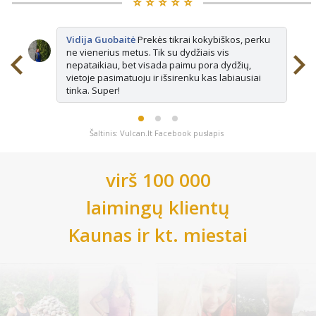
⭐️ ⭐️ ⭐️ ⭐️ ⭐️
Vidija Guobaitė
Prekės tikrai kokybiškos, perku
ne vienerius metus. Tik su dydžiais vis
nepataikiau, bet visada paimu pora dydžių,
vietoje pasimatuoju ir išsirenku kas labiausiai
tinka. Super!
Šaltinis: Vulcan.lt Facebook puslapis
virš 100 000
laimingų klientų
Kaunas
ir kt. miestai