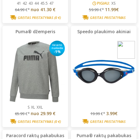
41
42
43
44
45.5
47
PIGIAU:
XS
nuo
41.30 €
11.99€
64.99
€*
59.99
€*
GREITAS PRISTATYMAS
(0 €)
GREITAS PRISTATYMAS
Puma® džemperis
Speedo plaukimo akiniai
Vasaros
nuolaida
-9%
S
XL
XXL
nuo
29.99 €
3.99€
65.99
€*
19.99
€*
GREITAS PRISTATYMAS
(0 €)
GREITAS PRISTATYMAS
Paracord raktų pakabukas
Puma® raktų pakabukas