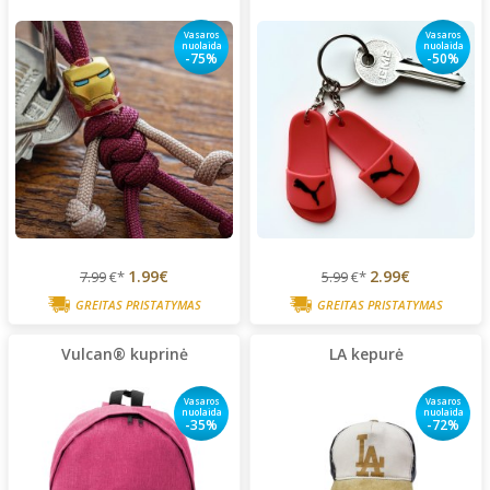
Vasaros
Vasaros
nuolaida
nuolaida
-75%
-50%
1.99€
2.99€
7.99
€*
5.99
€*
GREITAS PRISTATYMAS
GREITAS PRISTATYMAS
Vulcan® kuprinė
LA kepurė
Vasaros
Vasaros
nuolaida
nuolaida
-35%
-72%