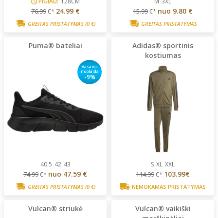
PIGIAU:
128CM
M
3XL
24.99 €
nuo
9.80 €
76.99
€*
15.99
€*
GREITAS PRISTATYMAS
(0 €)
GREITAS PRISTATYMAS
Puma® bateliai
Adidas® sportinis
kostiumas
Vasaros
nuolaida
-9%
40.5
42
43
S
XL
XXL
nuo
47.59 €
103.99€
74.99
€*
114.99
€*
GREITAS PRISTATYMAS
(0 €)
NEMOKAMAS PRISTATYMAS
Vulcan® striukė
Vulcan® vaikiški