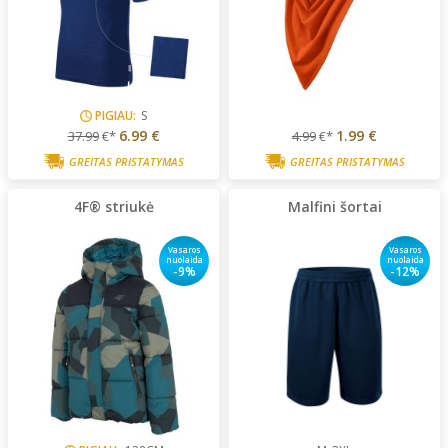
PIGIAU:
S
6.99 €
1.99 €
37.99
€*
4.99
€*
GREITAS PRISTATYMAS
GREITAS PRISTATYMAS
4F® striukė
Malfini šortai
Vasaros
Vasaros
nuolaida
nuolaida
-9%
-12%