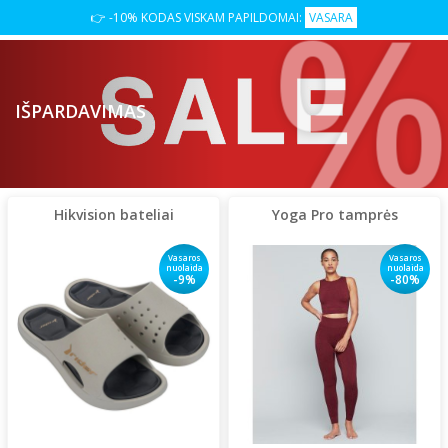
%
👉 -10% KODAS VISKAM PAPILDOMAI:
VASARA
IŠPARDAVIMAS
Hikvision bateliai
Yoga Pro tamprės
Vasaros
Vasaros
nuolaida
nuolaida
-9%
-80%