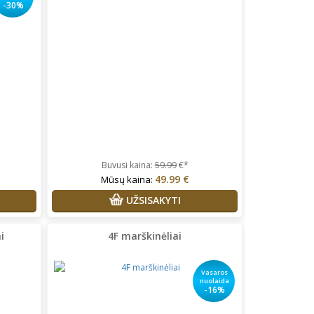
-30%
Buvusi kaina:
59.99
€*
49.99 €
Mūsų kaina:
UŽSISAKYTI
i
4F marškinėliai
Vasaros
nuolaida
-16%