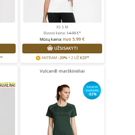
XS
S
M
Buvusi kaina:
14.99
€*
nuo
5.99 €
Mūsų kaina:
UŽSISAKYTI
ANTRAM
-20%
= 2 UŽ
€
23
58
38
Vulcan® marškinėliai
Vasaros
nuolaida
-83%