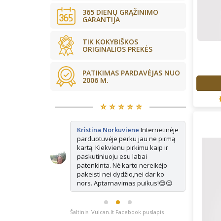
365 DIENŲ GRĄŽINIMO
GARANTIJA
TIK KOKYBIŠKOS
ORIGINALIOS PREKĖS
PATIKIMAS PARDAVĖJAS NUO
2006 M.
⭐️ ⭐️ ⭐️ ⭐️ ⭐️
kės tikrai
Kristina Norkuviene
Internetinėje
Ju
ne vienerius
parduotuvėje perku jau ne pirmą
Ma
is vis
kartą. Kiekvienu pirkimu kaip ir
ap
isada paimu
paskutiniuoju esu labai
e pasimatuoju
patenkinta. Nė karto nereikėjo
ausiai tinka.
pakeisti nei dydžio,nei dar ko
nors. Aptarnavimas puikus!😊😉
Šaltinis: Vulcan.lt Facebook puslapis