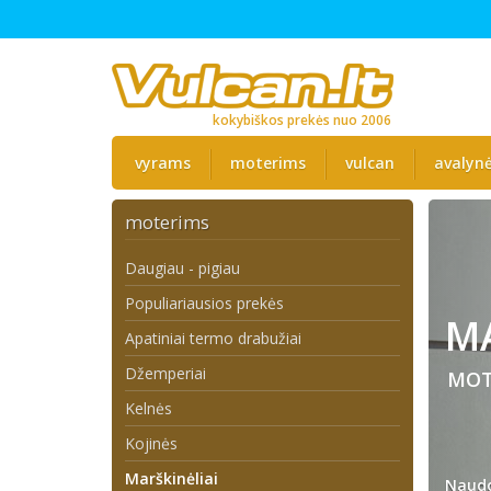
kokybiškos prekės nuo 2006
vyrams
moterims
vulcan
avalyn
moterims
Daugiau - pigiau
Populiariausios prekės
MA
Apatiniai termo drabužiai
Džemperiai
MOT
Kelnės
Kojinės
Marškinėliai
Naudo