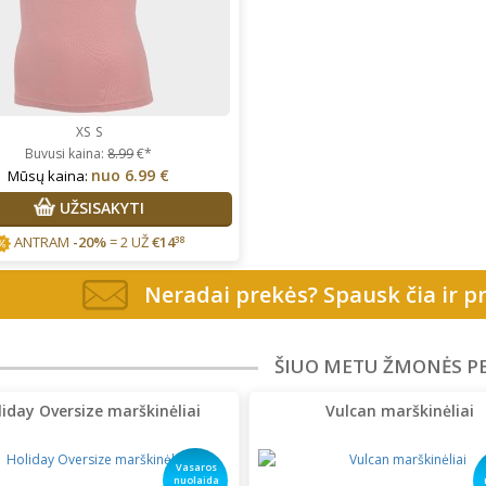
XS
S
Buvusi kaina:
8.99
€*
nuo
6.99 €
Mūsų kaina:
UŽSISAKYTI
ANTRAM
-20%
= 2 UŽ
€
14
38
Neradai prekės? Spausk čia ir pr
ŠIUO METU ŽMONĖS P
liday Oversize marškinėliai
Vulcan marškinėliai
Vasaros
nuolaida