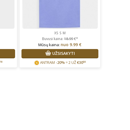
XS
S
M
Buvusi kaina:
18.99
€*
nuo
9.99 €
Mūsų kaina:
UŽSISAKYTI
ANTRAM
-20%
= 2 UŽ
€
30
78
58