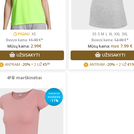
PIGIAU:
XS
XS
S
M
L
XL
XXL
3XL
Buvusi kaina:
11.99
€*
Buvusi kaina:
12.99
€*
2.99€
nuo
7.99 €
Mūsų kaina:
Mūsų kaina:
UŽSISAKYTI
UŽSISAKYTI
ANTRAM
-20%
= 2 UŽ
€
5
ANTRAM
-20%
= 2 UŽ
€
19
38
4F® marškinėliai
Vasaros
nuolaida
-11%