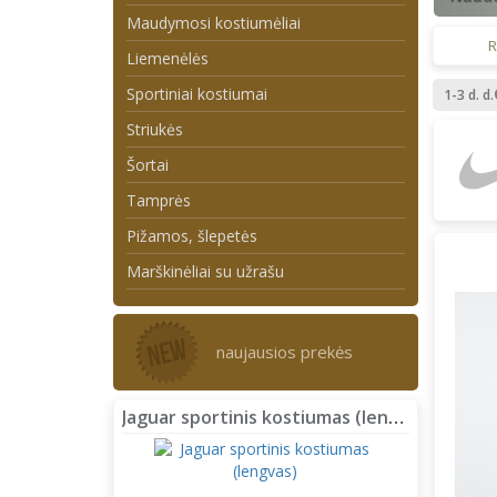
Maudymosi kostiumėliai
R
Liemenėlės
Sportiniai kostiumai
1-3 d. d.
Striukės
Šortai
Tamprės
Pižamos, šlepetės
Marškinėliai su užrašu
naujausios prekės
Jaguar sportinis kostiumas (lengvas)