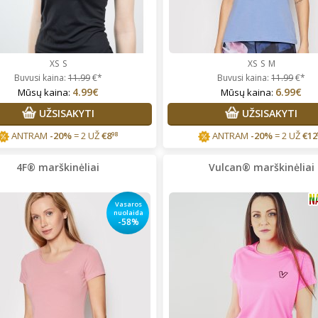
XS
S
XS
S
M
Buvusi kaina:
11.99
€*
Buvusi kaina:
11.99
€*
4.99€
6.99€
Mūsų kaina:
Mūsų kaina:
UŽSISAKYTI
UŽSISAKYTI
ANTRAM
-20%
= 2 UŽ
€
8
ANTRAM
-20%
= 2 UŽ
€
12
98
4F® marškinėliai
Vulcan® marškinėliai
Vasaros
nuolaida
-58%