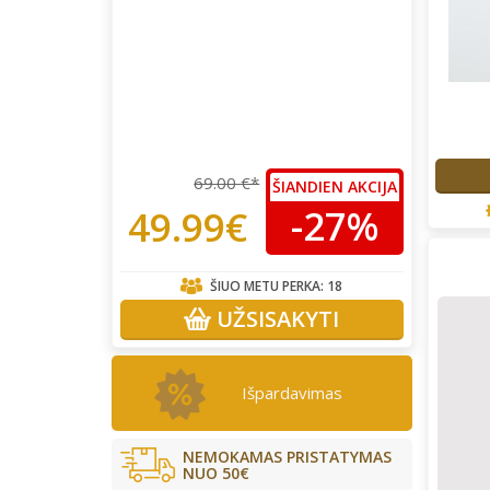
69.00 €*
ŠIANDIEN AKCIJA
-27%
49.99€
ŠIUO METU PERKA:
18
UŽSISAKYTI
Išpardavimas
NEMOKAMAS PRISTATYMAS
NUO 50€