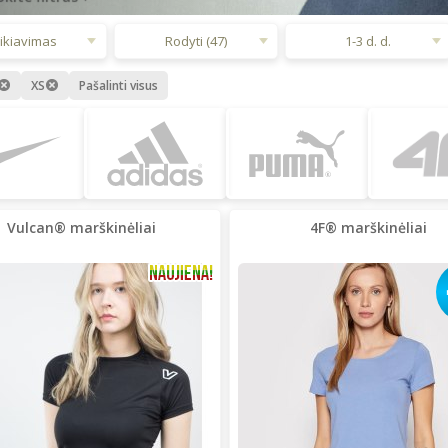
ikiavimas
Rodyti (47)
1-3 d. d.
Pašalinti visus
XS
Vulcan® marškinėliai
4F® marškinėliai