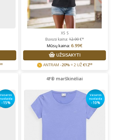
XS
S
Buvusi kaina:
12.99
€*
6.99€
Mūsų kaina:
UŽSISAKYTI
ANTRAM
-20%
= 2 UŽ
€
12
98
58
4F® marškinėliai
Vasaros
Vasaros
nuolaida
nuolaida
-15%
-10%