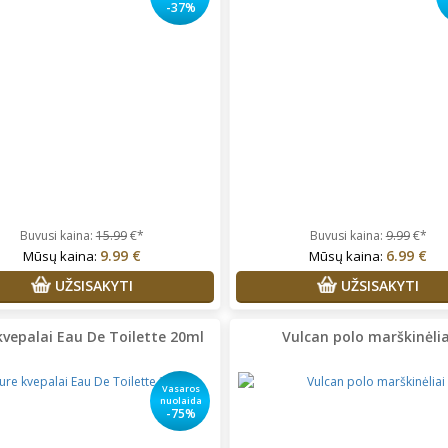
-37%
Buvusi kaina:
15.99
€*
Buvusi kaina:
9.99
€*
9.99 €
6.99 €
Mūsų kaina:
Mūsų kaina:
UŽSISAKYTI
UŽSISAKYTI
kvepalai Eau De Toilette 20ml
Vulcan polo marškinėlia
Vasaros
nuolaida
-75%