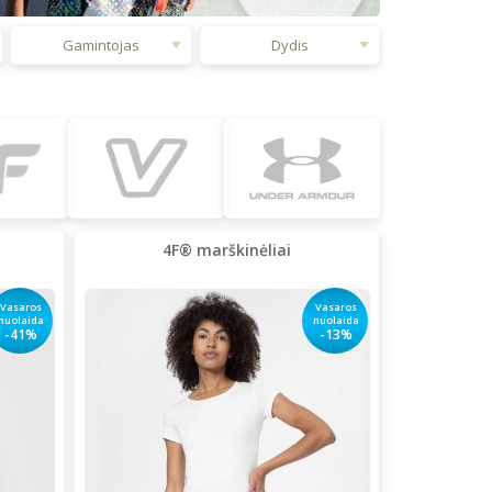
Gamintojas
Dydis
4F® marškinėliai
Vasaros
Vasaros
nuolaida
nuolaida
-41%
-13%