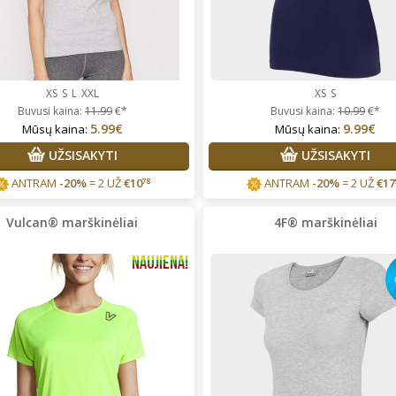
XS
S
L
XXL
XS
S
Buvusi kaina:
11.99
€*
Buvusi kaina:
10.99
€*
5.99€
9.99€
Mūsų kaina:
Mūsų kaina:
UŽSISAKYTI
UŽSISAKYTI
ANTRAM
-20%
= 2 UŽ
€
10
ANTRAM
-20%
= 2 UŽ
€
17
78
Vulcan® marškinėliai
4F® marškinėliai