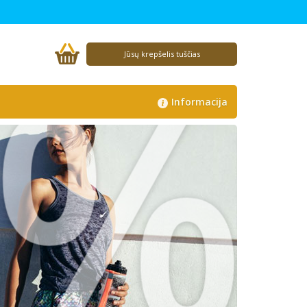
%
Jūsų krepšelis tuščias
Informacija