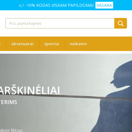
👉 -10% KODAS VISKAM PAPILDOMAI:
VASARA
ė
aksesuarai
sportui
vaikams
RŠKINĖLIAI
ERIMS
↓
kite filtrus