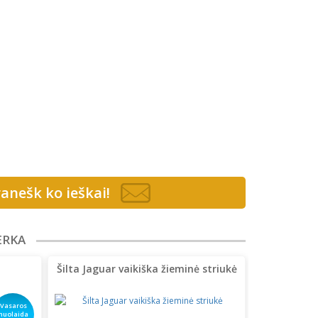
anešk ko ieškai!
ERKA
Šilta Jaguar vaikiška žieminė striukė
Vasaros
nuolaida