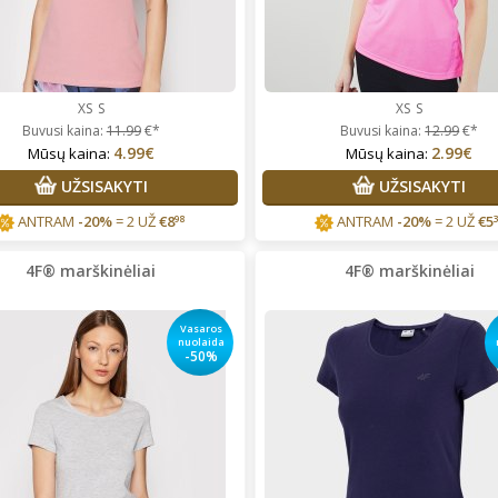
XS
S
XS
S
Buvusi kaina:
11.99
€*
Buvusi kaina:
12.99
€*
4.99€
2.99€
Mūsų kaina:
Mūsų kaina:
UŽSISAKYTI
UŽSISAKYTI
ANTRAM
-20%
= 2 UŽ
€
8
ANTRAM
-20%
= 2 UŽ
€
5
98
4F® marškinėliai
4F® marškinėliai
rgita Starkute Jasinskiene
Vidija Guobaitė
Prekės tikrai
lonus bendravimas,greitas
kokybiškos, perku ne vienerius
Vasaros
tarnavimas ,prekes kokybiskos
metus. Tik su dydžiais vis
nuolaida
nepataikiau, bet visada paimu
-50%
pora dydžių, vietoje pasimatuo
ir išsirenku kas labiausiai tinka.
Super!