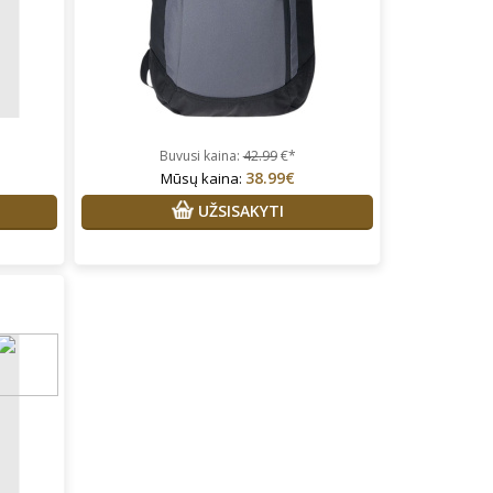
Buvusi kaina:
42.99
€*
38.99€
Mūsų kaina:
UŽSISAKYTI