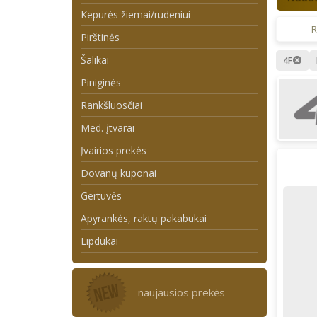
Kepurės žiemai/rudeniui
R
Pirštinės
Šalikai
4F
Piniginės
Rankšluosčiai
Med. įtvarai
Įvairios prekės
Dovanų kuponai
Gertuvės
Apyrankės, raktų pakabukai
Lipdukai
naujausios prekės