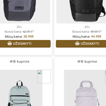
20 L
20 L
Buvusi kaina:
42.99
€*
Buvusi kaina:
49.99
€*
38.99€
44.99€
Mūsų kaina:
Mūsų kaina:
UŽSISAKYTI
UŽSISAKYTI
4F® kuprinė
4F® kuprinė