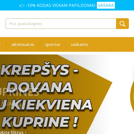
👉 -10% KODAS VISKAM PAPILDOMAI:
VASARA
ė
aksesuarai
sportui
vaikams
UPRINĖS
ESUARAI
↓
kite filtrus