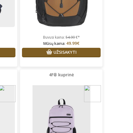
pakeisti nei dydžio,nei dar ko
nors. Aptarnavimas puikus!😊😉
Buvusi kaina:
54.99
€*
49.99€
Mūsų kaina:
UŽSISAKYTI
4F® kuprinė