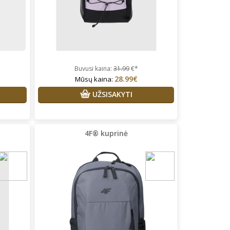
Buvusi kaina:
31.99
€*
28.99€
Mūsų kaina:
UŽSISAKYTI
4F® kuprinė