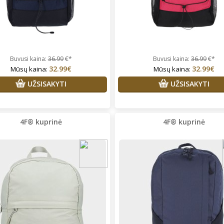
Buvusi kaina:
36.99
€*
Buvusi kaina:
36.99
€*
32.99€
32.99€
Mūsų kaina:
Mūsų kaina:
UŽSISAKYTI
UŽSISAKYTI
4F® kuprinė
4F® kuprinė
rgita Starkute Jasinskiene
Vidija Guobaitė
Prekės tikrai
lonus bendravimas,greitas
kokybiškos, perku ne vienerius
tarnavimas ,prekes kokybiskos
metus. Tik su dydžiais vis
nepataikiau, bet visada paimu
pora dydžių, vietoje pasimatuo