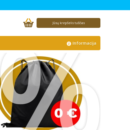
%
Jūsų krepšelis tuščias
Informacija