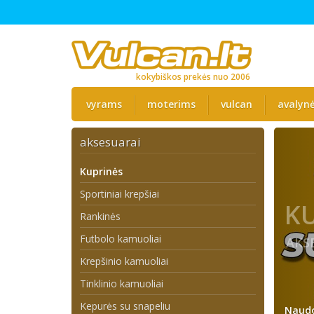
kokybiškos prekės nuo 2006
vyrams
moterims
vulcan
avalyn
aksesuarai
Kuprinės
Sportiniai krepšiai
K
Rankinės
Futbolo kamuoliai
AKS
Krepšinio kamuoliai
Tinklinio kamuoliai
Kepurės su snapeliu
Naudo