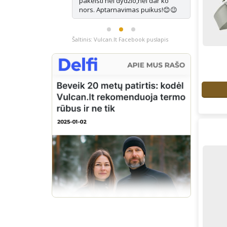
ausiai tinka.
pakeisti nei dydžio,nei dar ko
nors. Aptarnavimas puikus!😊😉
Šaltinis: Vulcan.lt Facebook puslapis