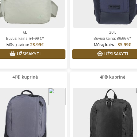
ir išsirenku kas labiausiai tinka.
Super!
6L
20 L
Buvusi kaina:
31.99
€*
Buvusi kaina:
39.99
€*
28.99€
35.99€
Mūsų kaina:
Mūsų kaina:
UŽSISAKYTI
UŽSISAKYTI
4F® kuprinė
4F® kuprinė