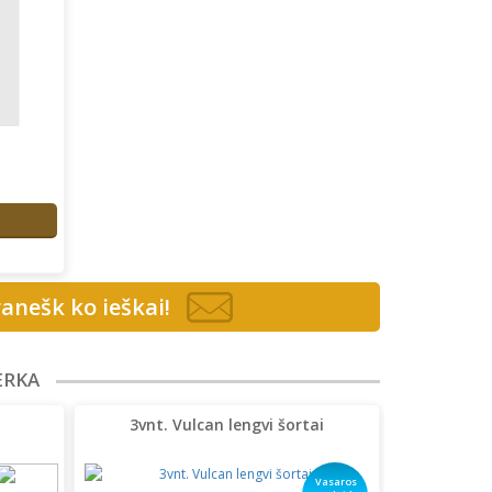
anešk ko ieškai!
ERKA
3vnt. Vulcan lengvi šortai
Vasaros