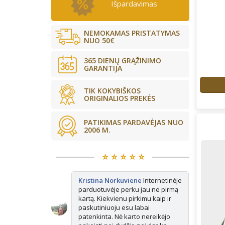
Išpardavimas
NEMOKAMAS PRISTATYMAS
NUO 50€
365 DIENŲ GRĄŽINIMO
GARANTIJA
TIK KOKYBIŠKOS
ORIGINALIOS PREKĖS
PATIKIMAS PARDAVĖJAS NUO
2006 M.
⭐️ ⭐️ ⭐️ ⭐️ ⭐️
kės tikrai
Kristina Norkuviene
Internetinėje
Ju
ne vienerius
parduotuvėje perku jau ne pirmą
Ma
is vis
kartą. Kiekvienu pirkimu kaip ir
ap
isada paimu
paskutiniuoju esu labai
e pasimatuoju
patenkinta. Nė karto nereikėjo