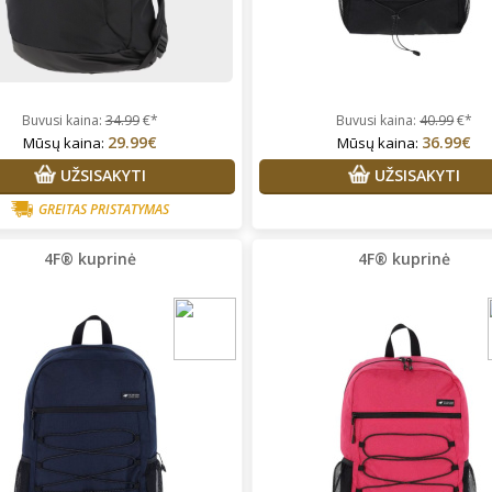
Buvusi kaina:
34.99
€*
Buvusi kaina:
40.99
€*
29.99€
36.99€
Mūsų kaina:
Mūsų kaina:
UŽSISAKYTI
UŽSISAKYTI
GREITAS PRISTATYMAS
4F® kuprinė
4F® kuprinė