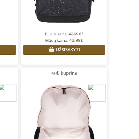
Buvusi kaina:
47.99
€*
42.99€
Mūsų kaina:
UŽSISAKYTI
4F® kuprinė