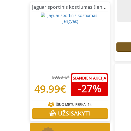
Jaguar sportinis kostiumas (lengvas)
69.00 €*
ŠIANDIEN AKCIJA
-27%
49.99€
ŠIUO METU PERKA:
14
UŽSISAKYTI