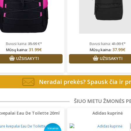
Buvusi kaina:
35.99
€*
Buvusi kaina:
41.99
€*
31.99€
37.99€
Mūsų kaina:
Mūsų kaina:
UŽSISAKYTI
UŽSISAKYTI
Neradai prekės? Spausk čia ir pr
ŠIUO METU ŽMONĖS P
kvepalai Eau De Toilette 20ml
Adidas kuprinė
Vasaros