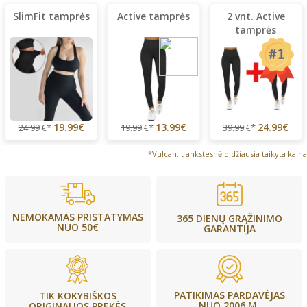
SlimFit tamprės
Active tamprės
2 vnt. Active
tamprės
19.99€
13.99€
24.99€
24.99
€*
19.99
€*
39.99
€*
*Vulcan.lt ankstesnė didžiausia taikyta kaina
NEMOKAMAS PRISTATYMAS
365 DIENŲ GRĄŽINIMO
NUO 50€
GARANTIJA
PATIKIMAS PARDAVĖJAS
TIK KOKYBIŠKOS
NUO 2006 M.
ORIGINALIOS PREKĖS