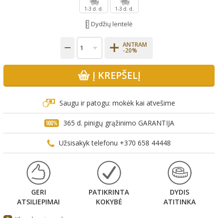
1-3 d. d.
1-3 d. d.
Dydžių lentelė
ANTRAM
-20%
Į KREPŠELĮ
Saugu ir patogu: mokėk kai atvešime
365 d. pinigų grąžinimo GARANTIJA
Užsisakyk telefonu +370 658 44448
GERI
PATIKRINTA
DYDIS
ATSILIEPIMAI
KOKYBĖ
ATITINKA