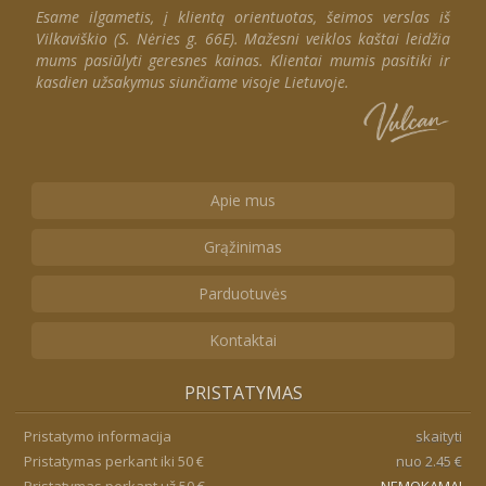
Esame ilgametis, į klientą orientuotas, šeimos verslas iš
Vilkaviškio (S. Nėries g. 66E). Mažesni veiklos kaštai leidžia
mums pasiūlyti geresnes kainas. Klientai mumis pasitiki ir
kasdien užsakymus siunčiame visoje Lietuvoje.
Apie mus
Grąžinimas
Parduotuvės
Kontaktai
PRISTATYMAS
Pristatymo informacija
skaityti
Pristatymas perkant iki 50 €
nuo 2.45 €
Pristatymas perkant už 50 €
NEMOKAMAI