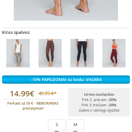
Kitos spalvos:
-10% PAPILDOMAI su kodu: VASARA
14.99€
49.99 €*
Urmo nuolaidos
Pirk 2: antram
-20%
Perkant už 50 € - NEMOKAMAS
Pirk 3: trečiam
-30%
pristatymas!
Galimi ir skirtingi dydžiai
S
M