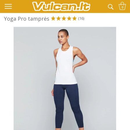
👉 -10% KODAS VISKAM PAPILDOMAI:
VASARA
0
Yoga Pro tamprės
(16)