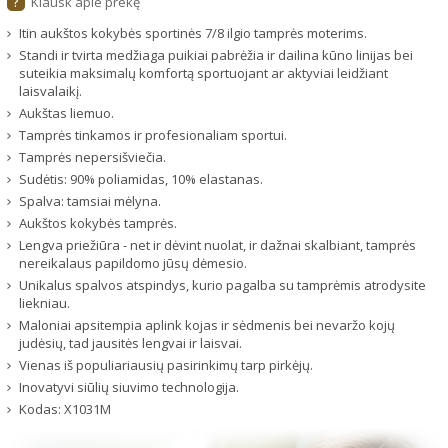
Klausk apie prekę
?
Itin aukštos kokybės sportinės 7/8 ilgio tamprės moterims.
Standi ir tvirta medžiaga puikiai pabrėžia ir dailina kūno linijas bei
suteikia maksimalų komfortą sportuojant ar aktyviai leidžiant
laisvalaikį.
Aukštas liemuo.
Tamprės tinkamos ir profesionaliam sportui.
Tamprės nepersišviečia.
Sudėtis: 90% poliamidas, 10% elastanas.
Spalva: tamsiai mėlyna.
Aukštos kokybės tamprės.
Lengva priežiūra - net ir dėvint nuolat, ir dažnai skalbiant, tamprės
nereikalaus papildomo jūsų dėmesio.
Unikalus spalvos atspindys, kurio pagalba su tamprėmis atrodysite
liekniau.
Maloniai apsitempia aplink kojas ir sėdmenis bei nevaržo kojų
judėsių, tad jausitės lengvai ir laisvai.
Vienas iš populiariausių pasirinkimų tarp pirkėjų.
Inovatyvi siūlių siuvimo technologija.
Kodas:
X1031M