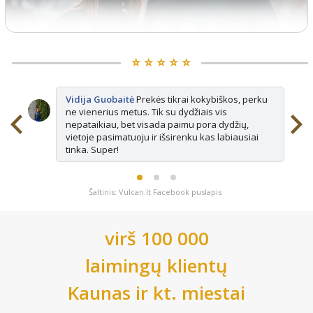
⭐️ ⭐️ ⭐️ ⭐️ ⭐️
Vidija Guobaitė
Prekės tikrai kokybiškos, perku
ne vienerius metus. Tik su dydžiais vis
nepataikiau, bet visada paimu pora dydžių,
vietoje pasimatuoju ir išsirenku kas labiausiai
tinka. Super!
Šaltinis: Vulcan.lt Facebook puslapis
virš 100 000
laimingų klientų
Kaunas
ir kt. miestai