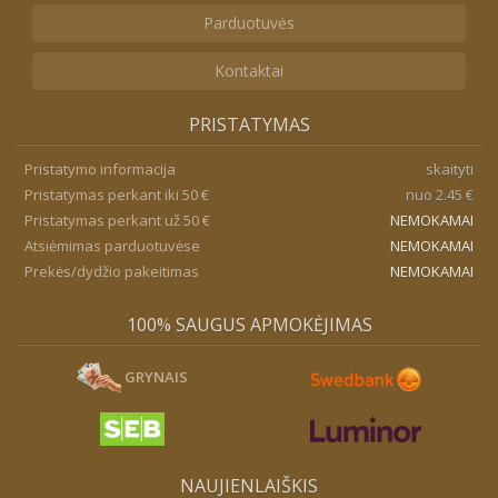
Parduotuvės
Kontaktai
PRISTATYMAS
Pristatymo informacija
skaityti
Pristatymas perkant iki 50 €
nuo 2.45 €
Pristatymas perkant už 50 €
NEMOKAMAI
Atsiėmimas parduotuvėse
NEMOKAMAI
Prekės/dydžio pakeitimas
NEMOKAMAI
100% SAUGUS APMOKĖJIMAS
GRYNAIS
NAUJIENLAIŠKIS