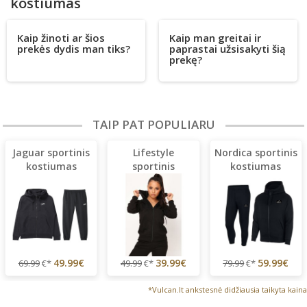
kostiumas
Kaip žinoti ar šios
Kaip man greitai ir
prekės dydis man tiks?
paprastai užsisakyti šią
prekę?
TAIP PAT POPULIARU
Jaguar sportinis
Lifestyle
Nordica sportinis
kostiumas
sportinis
kostiumas
(lengvas)
kostiumas
(lengvas)
49.99€
39.99€
59.99€
69.99
€*
49.99
€*
79.99
€*
*Vulcan.lt ankstesnė didžiausia taikyta kaina