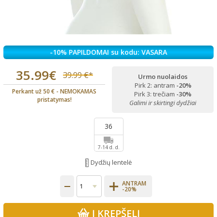
-10% PAPILDOMAI su kodu: VASARA
35.99€
39.99 €*
Urmo nuolaidos
Pirk 2: antram
-20%
Perkant už 50 € - NEMOKAMAS
Pirk 3: trečiam
-30%
pristatymas!
Galimi ir skirtingi dydžiai
36
7-14 d. d.
Dydžių lentelė
ANTRAM
-20%
Į KREPŠELĮ