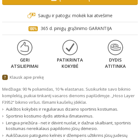
Saugu ir patogu: mokėk kai atvešime
365 d. pinigų grąžinimo GARANTIJA
GERI
PATIKRINTA
DYDIS
ATSILIEPIMAI
KOKYBĖ
ATITINKA
Klausk apie prekę
?
Medžiaga: 90 % poliamidas, 10 % elastanas. Susikurkite savo bikinio
komplektą, puikiai tinkantį vasaros dienoms paplūdimyje. „Hoso Layer
F3952“ bikinio viršus. Išimami kaušelių įdėklai.
Aukštos kokybės ir reguliaraus dizaino sportinis kostiumas.
Sportinio kostiumo dydis atitinka išmatavimus.
Lengva priežiūra - net ir dėvint nuolat, ir dažnai skalbiant, sportinis
kostiumas nereikalaus papildomo jūsų dėmesio.
Aukščiausio patogumo kelnės ir džemperis užtikrins jūsų judesių