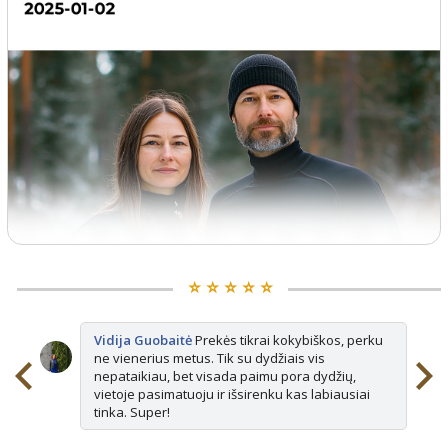
⭐️ ⭐️ ⭐️ ⭐️ ⭐️
Vidija Guobaitė
Prekės tikrai kokybiškos, perku
ne vienerius metus. Tik su dydžiais vis
nepataikiau, bet visada paimu pora dydžių,
vietoje pasimatuoju ir išsirenku kas labiausiai
tinka. Super!