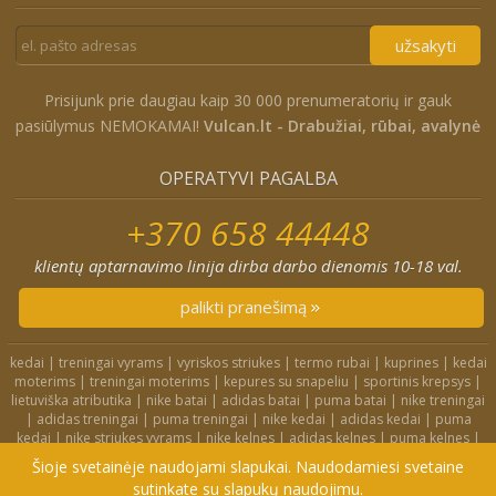
užsakyti
Prisijunk prie daugiau kaip 30 000 prenumeratorių ir gauk
pasiūlymus NEMOKAMAI!
Vulcan.lt - Drabužiai, rūbai, avalynė
OPERATYVI PAGALBA
+370 658 44448
klientų aptarnavimo linija dirba darbo dienomis 10-18 val.
palikti pranešimą
kedai
|
treningai vyrams
|
vyriskos striukes
|
termo rubai
|
kuprines
|
kedai
moterims
|
treningai moterims
|
kepures su snapeliu
|
sportinis krepsys
|
lietuviška atributika
|
nike batai
|
adidas batai
|
puma batai
|
nike treningai
|
adidas treningai
|
puma treningai
|
nike kedai
|
adidas kedai
|
puma
kedai
|
nike striukes vyrams
|
nike kelnes
|
adidas kelnes
|
puma kelnes
|
nike kuprines
|
nike kojines
|
nike treningai moterims
|
nike slepetes
|
Šioje svetainėje naudojami slapukai. Naudodamiesi svetaine
adidas striukes
|
nike dzemperiai
|
nike tampres
sutinkate su slapukų naudojimu.