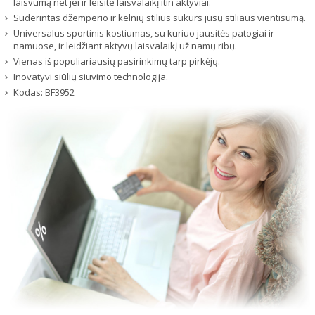
laisvumą net jei ir leisite laisvalaikį itin aktyviai.
Suderintas džemperio ir kelnių stilius sukurs jūsų stiliaus vientisumą.
Universalus sportinis kostiumas, su kuriuo jausitės patogiai ir
namuose, ir leidžiant aktyvų laisvalaikį už namų ribų.
Vienas iš populiariausių pasirinkimų tarp pirkėjų.
Inovatyvi siūlių siuvimo technologija.
Kodas:
BF3952