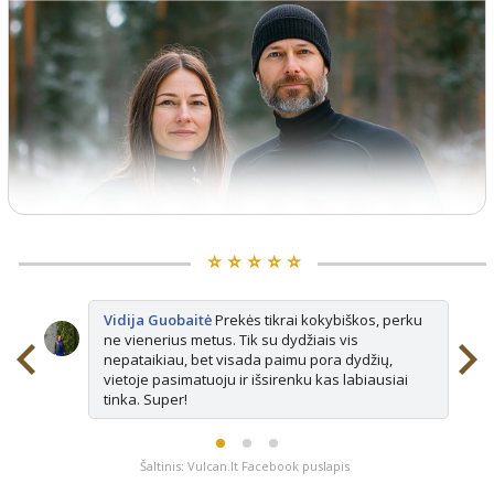
⭐️ ⭐️ ⭐️ ⭐️ ⭐️
Vidija Guobaitė
Prekės tikrai kokybiškos, perku
ne vienerius metus. Tik su dydžiais vis
nepataikiau, bet visada paimu pora dydžių,
vietoje pasimatuoju ir išsirenku kas labiausiai
tinka. Super!
Šaltinis: Vulcan.lt Facebook puslapis