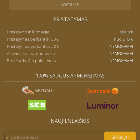
Kontaktai
PRISTATYMAS
Pristatymo informacija
skaityti
Pristatymas perkant iki 50 €
nuo 2.45 €
Pristatymas perkant už 50 €
NEMOKAMAI
Atsiėmimas parduotuvėse
NEMOKAMAI
Prekės/dydžio pakeitimas
NEMOKAMAI
100% SAUGUS APMOKĖJIMAS
GRYNAIS
NAUJIENLAIŠKIS
užsakyti