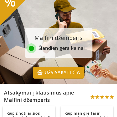
%
Malfini džemperis
Šiandien gera kaina!
UŽSISAKYTI ČIA
Atsakymai į klausimus apie
Malfini džemperis
Kaip žinoti ar šios
Kaip man greitai ir