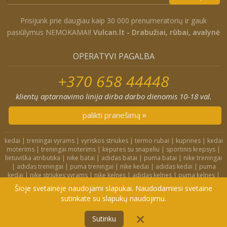
Prisijunk prie daugiau kaip 30 000 prenumeratorių ir gauk
pasiūlymus NEMOKAMAI!
Vulcan.lt - Drabužiai, rūbai, avalynė
OPERATYVI PAGALBA
+370 658 44448
klientų aptarnavimo linija dirba darbo dienomis 10-18 val.
palikti pranešimą
kedai
|
treningai vyrams
|
vyriskos striukes
|
termo rubai
|
kuprines
|
kedai
moterims
|
treningai moterims
|
kepures su snapeliu
|
sportinis krepsys
|
lietuviška atributika
|
nike batai
|
adidas batai
|
puma batai
|
nike treningai
|
adidas treningai
|
puma treningai
|
nike kedai
|
adidas kedai
|
puma
kedai
|
nike striukes vyrams
|
nike kelnes
|
adidas kelnes
|
puma kelnes
|
nike kuprines
|
nike kojines
|
nike treningai moterims
|
nike slepetes
|
Šioje svetainėje naudojami slapukai. Naudodamiesi svetaine
adidas striukes
|
nike dzemperiai
|
nike tampres
sutinkate su slapukų naudojimu.
4F.lt
|
Didelių dydžių rūbai
|
Treningai
|
Kedai
|
Privatumo politika
Į KREPŠELĮ
NUO
Sutinku
© 2006-2022 Vulcan.lt