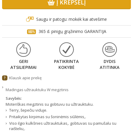
Į KREPŠELĮ
Saugu ir patogu: mokėk kai atvešime
365 d. pinigų grąžinimo GARANTIJA
GERI
PATIKRINTA
DYDIS
ATSILIEPIMAI
KOKYBĖ
ATITINKA
Klausk apie prekę
?
Madingas užtrauktuku W megztinis
Savybės:
Moteriškas megztinis su gobtuvu su užtrauktuku.
Terry, šepečiu viduje.
Pritaikytas kirpimas su šoninėmis siūlėmis,.
Viso ilgio kulkšnies užtrauktukas,. gobtuvas su pamušalu su
raišteliu,.