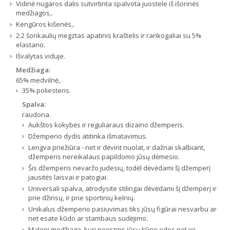
Vidinė nugaros dalis sutvirtinta spalvota juostele iš išorinės
medžiagos,.
Kengūros kišenės,.
2:2 šonkaulių megztas apatinis kraštelis ir rankogaliai su 5%
elastano.
Išvalytas viduje.
Medžiaga:
65% medvilnė,.
35% poliesteris.
Spalva:
raudona.
Aukštos kokybės ir reguliaraus dizaino džemperis.
Džemperio dydis atitinka išmatavimus.
Lengva priežiūra - net ir dėvint nuolat, ir dažnai skalbiant,
džemperis nereikalaus papildomo jūsų dėmesio.
Šis džemperis nevaržo judesių, todėl dėvėdami šį džemperį
jausitės laisvai ir patogiai.
Universali spalva, atrodysite stilingai dėvėdami šį džemperį ir
prie džinsų, ir prie sportinių kelnių.
Unikalus džemperio pasiuvimas tiks jūsų figūrai nesvarbu ar
net esate kūdo ar stambaus sudėjimo.
Maloni medžiaga, kuri neerzins jūsų kūno odos net jei