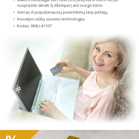
nuspręsite dėvėti šį džemperį ant nuogo kūno.
Vienas iš populiariausių pasirinkimų tarp pirkėjų.
Inovatyvi siūlių siuvimo technologija.
Kodas:
BMLI-41107