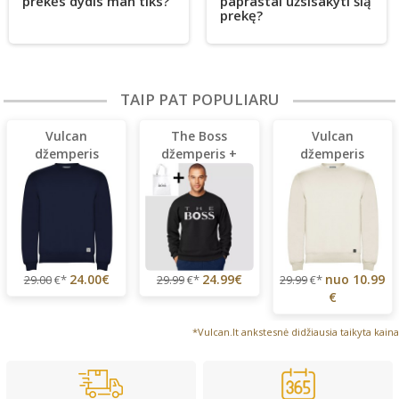
prekės dydis man tiks?
paprastai užsisakyti šią
prekę?
TAIP PAT POPULIARU
Vulcan
The Boss
Vulcan
džemperis
džemperis +
džemperis
DOVANA
24.00€
24.99€
nuo
10.99
29.00
€*
29.99
€*
29.99
€*
€
*Vulcan.lt ankstesnė didžiausia taikyta kaina