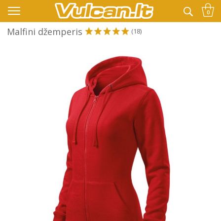
👉 -10% KODAS VISKAM PAPILDOMAI:
VASARA
0
Malfini džemperis
(18)