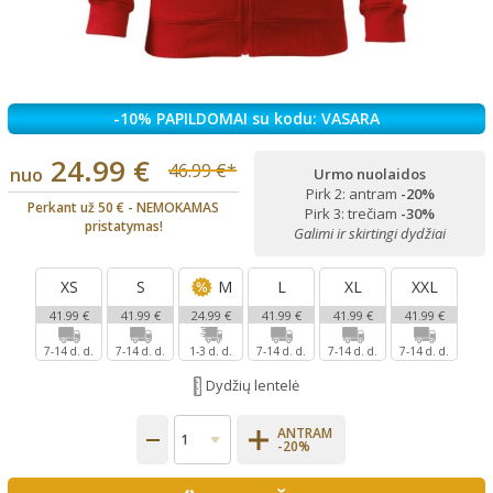
-10% PAPILDOMAI su kodu: VASARA
24.99 €
46.99 €*
nuo
Urmo nuolaidos
Pirk 2: antram
-20%
Perkant už 50 € - NEMOKAMAS
Pirk 3: trečiam
-30%
pristatymas!
Galimi ir skirtingi dydžiai
XS
S
M
L
XL
XXL
41.99 €
41.99 €
24.99 €
41.99 €
41.99 €
41.99 €
7-14 d. d.
7-14 d. d.
1-3 d. d.
7-14 d. d.
7-14 d. d.
7-14 d. d.
Dydžių lentelė
ANTRAM
-20%