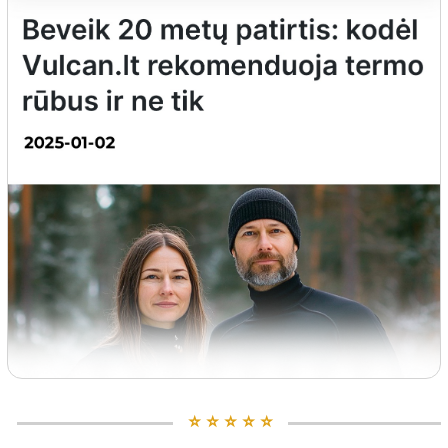
⭐️ ⭐️ ⭐️ ⭐️ ⭐️