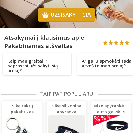
UŽSISAKYTI ČIA
Atsakymai į klausimus apie
Pakabinamas atšvaitas
Kaip man greitai ir
Ar galiu apmokėti tada 
paprastai užsisakyti šią
atvešite man prekę?
prekę?
TAIP PAT POPULIARU
Nike raktų
Nike silikoninė
Nike apyrankė +
pakabukas
apyrankė
auto gaiviklis