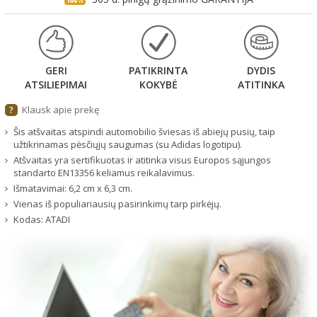
GERI
PATIKRINTA
DYDIS
ATSILIEPIMAI
KOKYBĖ
ATITINKA
Klausk apie prekę
?
Šis atšvaitas atspindi automobilio šviesas iš abiejų pusių, taip
užtikrinamas pėsčiųjų saugumas (su Adidas logotipu).
Atšvaitas yra sertifikuotas ir atitinka visus Europos sąjungos
standarto EN13356 keliamus reikalavimus.
Išmatavimai: 6,2 cm x 6,3 cm.
Vienas iš populiariausių pasirinkimų tarp pirkėjų.
Kodas:
ATADI