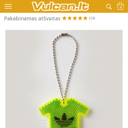
👉 -10% KODAS VISKAM PAPILDOMAI:
VASARA
0
Pakabinamas atšvaitas
(13)