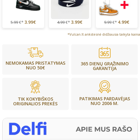
3.99€
3.99€
4.99€
5.99
€*
4.99
€*
9.99
€*
*Vulcan.lt ankstesnė didžiausia taikyta kaina
NEMOKAMAS PRISTATYMAS
365 DIENŲ GRĄŽINIMO
NUO 50€
GARANTIJA
PATIKIMAS PARDAVĖJAS
TIK KOKYBIŠKOS
NUO 2006 M.
ORIGINALIOS PREKĖS