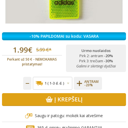
-10% PAPILDOMAI su kodu: VASARA
1.99€
5.99 €*
Urmo nuolaidos
Pirk 2: antram
-20%
Perkant už 50 € - NEMOKAMAS
Pirk 3: trečiam
-30%
pristatymas!
Galimi ir skirtingi dydžiai
ANTRAM
-20%
Į KREPŠELĮ
Saugu ir patogu: mokėk kai atvešime
365 d. pinigų grąžinimo GARANTIJA