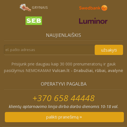
GRYNAIS
NAUJIENLAIŠKIS
užsakyti
Prisijunk prie daugiau kaip 30 000 prenumeratorių ir gauk
pasiūlymus NEMOKAMAI!
Vulcan.lt - Drabužiai, rūbai, avalynė
OPERATYVI PAGALBA
+370 658 44448
klientų aptarnavimo linija dirba darbo dienomis 10-18 val.
palikti pranešimą