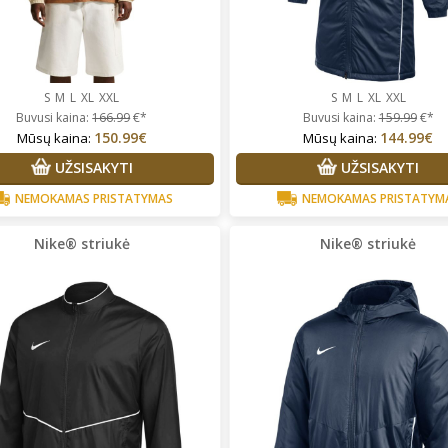
S
M
L
XL
XXL
S
M
L
XL
XXL
Buvusi kaina:
166.99
€*
Buvusi kaina:
159.99
€*
150.99€
144.99€
Mūsų kaina:
Mūsų kaina:
UŽSISAKYTI
UŽSISAKYTI
NEMOKAMAS PRISTATYMAS
NEMOKAMAS PRISTATYM
Nike® striukė
Nike® striukė
rgita Starkute Jasinskiene
Vidija Guobaitė
Prekės tikrai
lonus bendravimas,greitas
kokybiškos, perku ne vienerius
tarnavimas ,prekes kokybiskos
metus. Tik su dydžiais vis
nepataikiau, bet visada paimu
pora dydžių, vietoje pasimatuo
ir išsirenku kas labiausiai tinka.
Super!