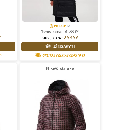
PIGIAU:
M
Buvusi kaina:
161.99
€*
€
89.99 €
Mūsų kaina:
UŽSISAKYTI
€)
GREITAS PRISTATYMAS
(0 €)
Nike® striukė