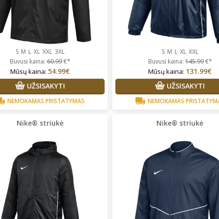
S
M
L
XL
XXL
3XL
S
M
L
XL
XXL
Buvusi kaina:
60.99
€*
Buvusi kaina:
145.99
€*
54.99€
131.99€
Mūsų kaina:
Mūsų kaina:
UŽSISAKYTI
UŽSISAKYTI
NEMOKAMAS PRISTATYMAS
NEMOKAMAS PRISTATYM
Nike® striukė
Nike® striukė