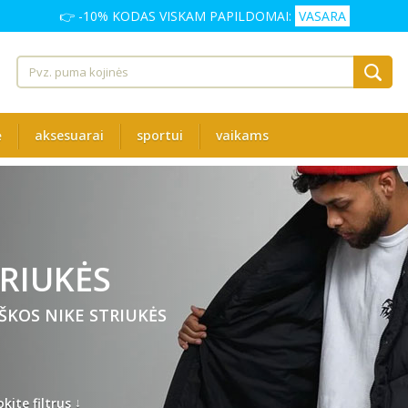
👉 -10% KODAS VISKAM PAPILDOMAI:
VASARA
ė
aksesuarai
sportui
vaikams
RIUKĖS
IŠKOS NIKE STRIUKĖS
↓
kite filtrus