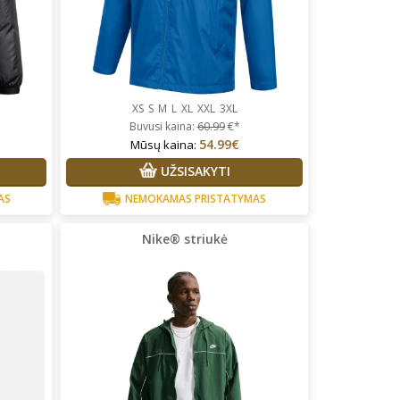
XS
S
M
L
XL
XXL
3XL
Buvusi kaina:
60.99
€*
54.99€
Mūsų kaina:
UŽSISAKYTI
AS
NEMOKAMAS PRISTATYMAS
Nike® striukė