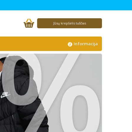
%
Jūsų krepšelis tuščias
Informacija