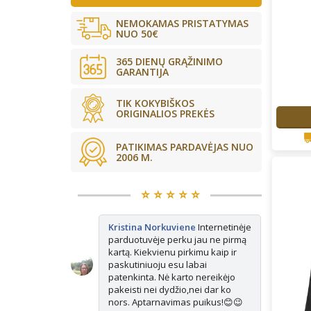
NEMOKAMAS PRISTATYMAS
NUO 50€
365 DIENŲ GRĄŽINIMO
GARANTIJA
TIK KOKYBIŠKOS
ORIGINALIOS PREKĖS
PATIKIMAS PARDAVĖJAS NUO
2006 M.
⭐️ ⭐️ ⭐️ ⭐️ ⭐️
kės tikrai
Kristina Norkuviene
Internetinėje
Ju
ne vienerius
parduotuvėje perku jau ne pirmą
Ma
is vis
kartą. Kiekvienu pirkimu kaip ir
ap
isada paimu
paskutiniuoju esu labai
e pasimatuoju
patenkinta. Nė karto nereikėjo
ausiai tinka.
pakeisti nei dydžio,nei dar ko
nors. Aptarnavimas puikus!😊😉