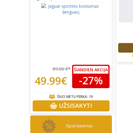
69.00 €*
ŠIANDIEN AKCIJA
-27%
49.99€
ŠIUO METU PERKA:
19
UŽSISAKYTI
Išpardavimas