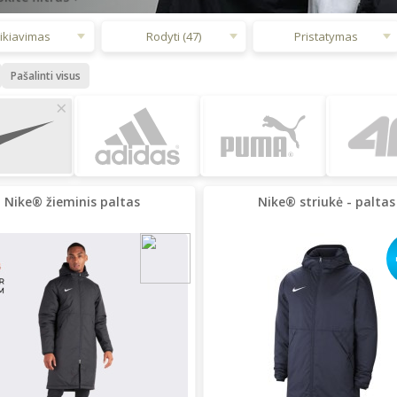
ikiavimas
Rodyti (47)
Pristatymas
Pašalinti visus
×
Nike® žieminis paltas
Nike® striukė - paltas