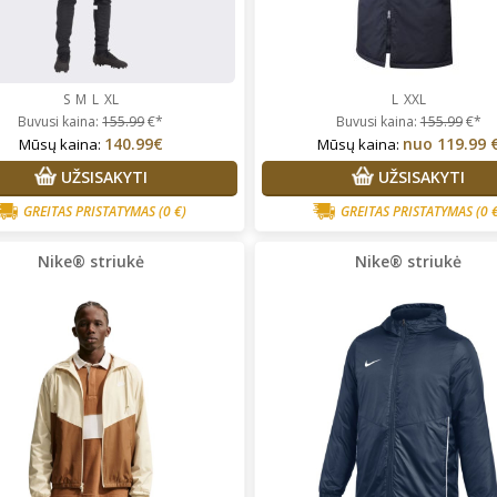
S
M
L
XL
L
XXL
Buvusi kaina:
155.99
€*
Buvusi kaina:
155.99
€*
140.99€
nuo
119.99 
Mūsų kaina:
Mūsų kaina:
UŽSISAKYTI
UŽSISAKYTI
GREITAS PRISTATYMAS
(0 €)
GREITAS PRISTATYMAS
(0 
Nike® striukė
Nike® striukė