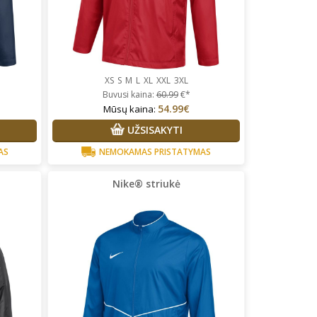
XS
S
M
L
XL
XXL
3XL
Buvusi kaina:
60.99
€*
54.99€
Mūsų kaina:
UŽSISAKYTI
AS
NEMOKAMAS PRISTATYMAS
Nike® striukė