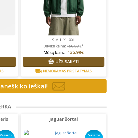
S
M
L
XL
XXL
Buvusi kaina:
150.99
€*
136.99€
Mūsų kaina:
UŽSISAKYTI
AS
NEMOKAMAS PRISTATYMAS
anešk ko ieškai!
ERKA
eris
Jaguar šortai
Vasaros
Vasaros