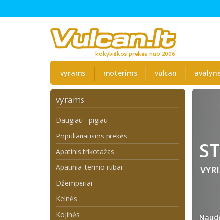
kokybiškos prekės nuo 2006
vyrams
moterims
vulcan
avalyn
vyrams
Daugiau - pigiau
Populiariausios prekės
ST
Apatinis trikotažas
Apatiniai termo rūbai
VYR
Džemperiai
Kelnės
Kojinės
Naudo