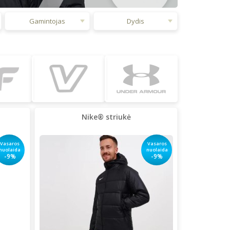
Gamintojas
Dydis
Nike® striukė
Vasaros
Vasaros
nuolaida
nuolaida
-9%
-9%