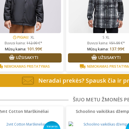
PIGIAU:
XL
S
XL
Buvusi kaina:
112.99
€*
Buvusi kaina:
151.99
€*
101.99€
137.99€
Mūsų kaina:
Mūsų kaina:
UŽSISAKYTI
UŽSISAKYTI
NEMOKAMAS PRISTATYMAS
NEMOKAMAS PRISTATYM
Neradai prekės? Spausk čia ir pr
ŠIUO METU ŽMONĖS P
2vnt Cotton Marškinėliai
Schoolino vaikiškas džemp
Vasaros