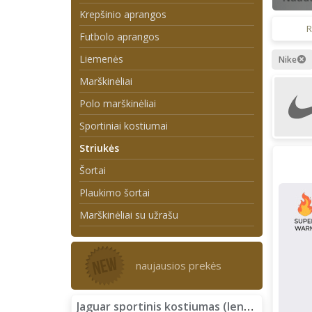
Krepšinio aprangos
R
Futbolo aprangos
Liemenės
Nike
Marškinėliai
Polo marškinėliai
Sportiniai kostiumai
Striukės
Šortai
Plaukimo šortai
Marškinėliai su užrašu
naujausios prekės
Jaguar sportinis kostiumas (lengvas)