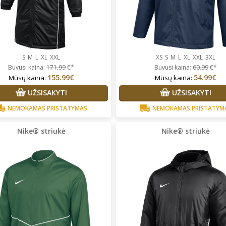
S
M
L
XL
XXL
XS
S
M
L
XL
XXL
3XL
Buvusi kaina:
171.99
€*
Buvusi kaina:
60.99
€*
155.99€
54.99€
Mūsų kaina:
Mūsų kaina:
UŽSISAKYTI
UŽSISAKYTI
NEMOKAMAS PRISTATYMAS
NEMOKAMAS PRISTATYM
Nike® striukė
Nike® striukė