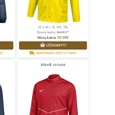
XS
S
M
L
XL
XXL
3XL
Buvusi kaina:
56.99
€*
50.99€
Mūsų kaina:
UŽSISAKYTI
AS
NEMOKAMAS PRISTATYMAS
Nike® striukė