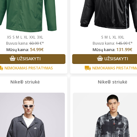
XS
S
M
L
XL
XXL
3XL
S
M
L
XL
XXL
Buvusi kaina:
60.99
€*
Buvusi kaina:
145.99
€*
54.99€
131.99€
Mūsų kaina:
Mūsų kaina:
UŽSISAKYTI
UŽSISAKYTI
NEMOKAMAS PRISTATYMAS
NEMOKAMAS PRISTATYM
Nike® striukė
Nike® striukė