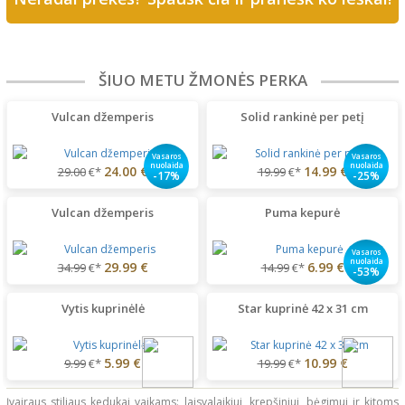
ŠIUO METU ŽMONĖS PERKA
Vulcan džemperis
Solid rankinė per petį
Vasaros
Vasaros
nuolaida
nuolaida
24.00 €
14.99 €
29.00
€*
19.99
€*
-17%
-25%
Vulcan džemperis
Puma kepurė
Vasaros
nuolaida
29.99 €
6.99 €
34.99
€*
14.99
€*
-53%
Vytis kuprinėlė
Star kuprinė 42 x 31 cm
5.99 €
10.99 €
9.99
€*
19.99
€*
Įvairaus stiliaus kedukai vaikams: laisvalaikiui, krepšiniui, bėgimui ir kitoms