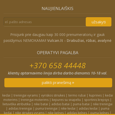
NAUJIENLAIŠKIS
užsakyti
Prisijunk prie daugiau kaip 30 000 prenumeratorių ir gauk
pasiūlymus NEMOKAMAI!
Vulcan.lt - Drabužiai, rūbai, avalynė
OPERATYVI PAGALBA
+370 658 44448
klientų aptarnavimo linija dirba darbo dienomis 10-18 val.
palikti pranešimą
kedai
|
treningai vyrams
|
vyriskos striukes
|
termo rubai
|
kuprines
|
kedai
moterims
|
treningai moterims
|
kepures su snapeliu
|
sportinis krepsys
|
lietuviška atributika
|
nike batai
|
adidas batai
|
puma batai
|
nike treningai
|
adidas treningai
|
puma treningai
|
nike kedai
|
adidas kedai
|
puma
kedai
|
nike striukes vyrams
|
nike kelnes
|
adidas kelnes
|
puma kelnes
|