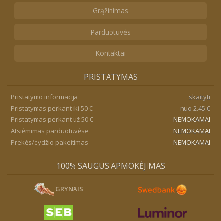
Grąžinimas
Parduotuvės
Kontaktai
PRISTATYMAS
Pristatymo informacija
skaityti
Pristatymas perkant iki 50 €
nuo 2.45 €
Pristatymas perkant už 50 €
NEMOKAMAI
Atsiėmimas parduotuvėse
NEMOKAMAI
Prekės/dydžio pakeitimas
NEMOKAMAI
100% SAUGUS APMOKĖJIMAS
GRYNAIS