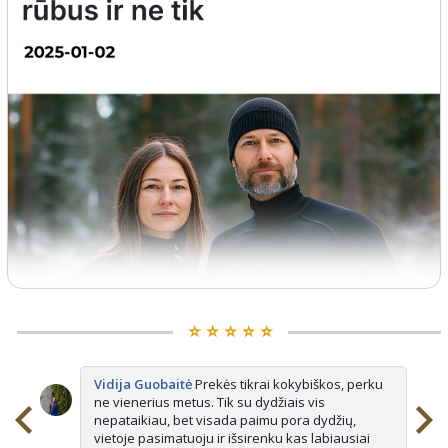
⭐️ ⭐️ ⭐️ ⭐️ ⭐️
Vidija Guobaitė
Prekės tikrai kokybiškos, perku
ne vienerius metus. Tik su dydžiais vis
nepataikiau, bet visada paimu pora dydžių,
vietoje pasimatuoju ir išsirenku kas labiausiai