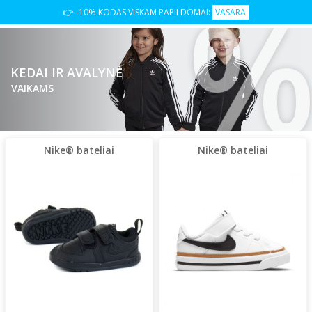
👉 -10% KODAS VISKAM PAPILDOMAI:
VASARA
KEDAI IR AVALYNĖ
VAIKAMS
Nike® bateliai
Nike® bateliai