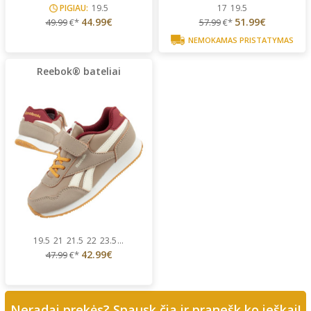
PIGIAU:
19.5
17
19.5
44.99€
51.99€
49.99
€*
57.99
€*
NEMOKAMAS PRISTATYMAS
Reebok® bateliai
19.5
21
21.5
22
23.5
...
42.99€
47.99
€*
Neradai prekės? Spausk čia ir pranešk ko ieškai!