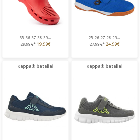
35
36
37
38
39
...
25
26
27
28
29
...
19.99€
24.99€
29.99
€*
27.99
€*
Kappa® bateliai
Kappa® bateliai