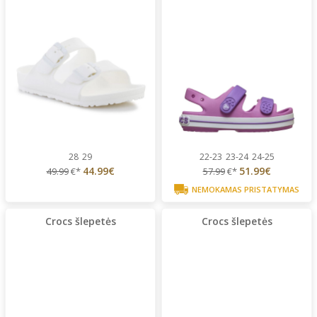
28
29
22-23
23-24
24-25
44.99€
51.99€
49.99
€*
57.99
€*
NEMOKAMAS PRISTATYMAS
Crocs šlepetės
Crocs šlepetės