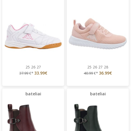
25
26
27
25
26
27
28
33.99€
36.99€
37.99
€*
40.99
€*
bateliai
bateliai