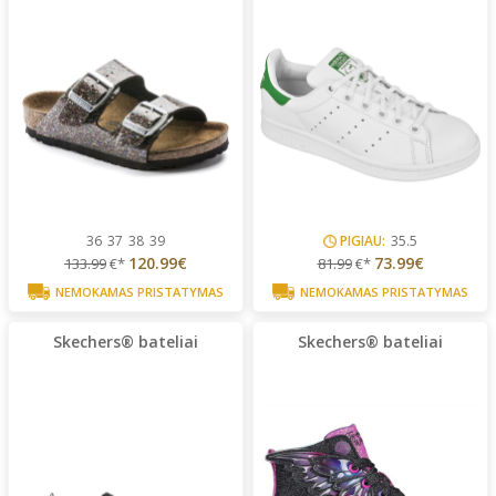
36
37
38
39
PIGIAU:
35.5
120.99€
73.99€
133.99
€*
81.99
€*
NEMOKAMAS PRISTATYMAS
NEMOKAMAS PRISTATYMAS
Skechers® bateliai
Skechers® bateliai