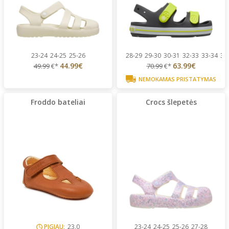
23-24
24-25
25-26
28-29
29-30
30-31
32-33
33-34
34
44.99€
63.99€
49.99
€*
70.99
€*
NEMOKAMAS PRISTATYMAS
Froddo bateliai
Crocs šlepetės
PIGIAU:
23.0
23-24
24-25
25-26
27-28