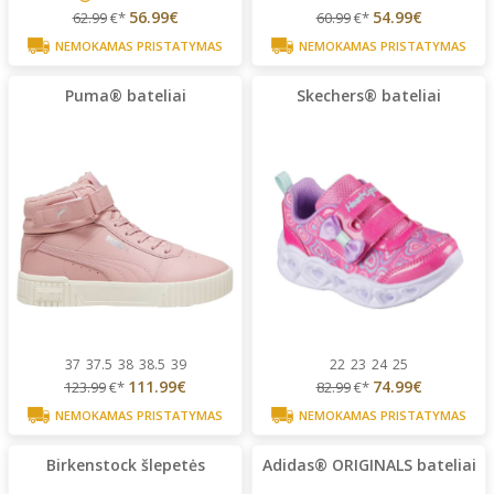
56.99€
54.99€
62.99
€*
60.99
€*
NEMOKAMAS PRISTATYMAS
NEMOKAMAS PRISTATYMAS
Puma® bateliai
Skechers® bateliai
37
37.5
38
38.5
39
22
23
24
25
111.99€
74.99€
123.99
€*
82.99
€*
NEMOKAMAS PRISTATYMAS
NEMOKAMAS PRISTATYMAS
Birkenstock šlepetės
Adidas® ORIGINALS bateliai