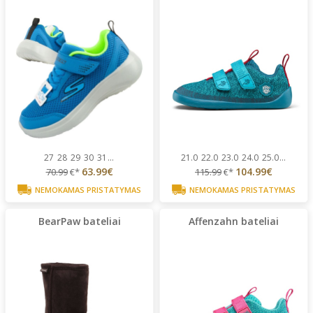
27
28
29
30
31
...
21.0
22.0
23.0
24.0
25.0
...
63.99€
104.99€
70.99
€*
115.99
€*
NEMOKAMAS PRISTATYMAS
NEMOKAMAS PRISTATYMAS
BearPaw bateliai
Affenzahn bateliai