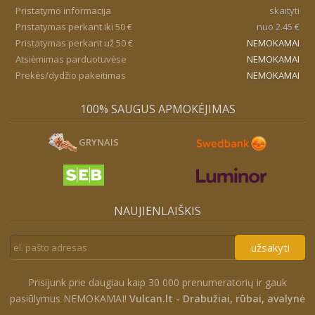
Pristatymo informacija
skaityti
Pristatymas perkant iki 50 €
nuo 2.45 €
Pristatymas perkant už 50 €
NEMOKAMAI
Atsiėmimas parduotuvėse
NEMOKAMAI
Prekės/dydžio pakeitimas
NEMOKAMAI
100% SAUGUS APMOKĖJIMAS
GRYNAIS
NAUJIENLAIŠKIS
užsakyti
Prisijunk prie daugiau kaip 30 000 prenumeratorių ir gauk
pasiūlymus NEMOKAMAI!
Vulcan.lt - Drabužiai, rūbai, avalynė