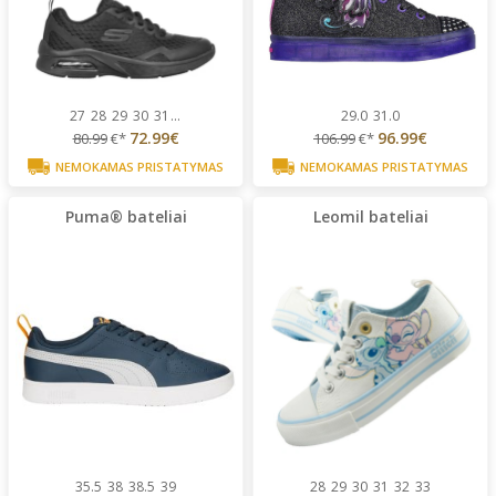
27
28
29
30
31
...
29.0
31.0
72.99€
96.99€
80.99
€*
106.99
€*
NEMOKAMAS PRISTATYMAS
NEMOKAMAS PRISTATYMAS
Puma® bateliai
Leomil bateliai
35.5
38
38.5
39
28
29
30
31
32
33