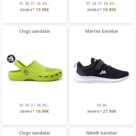
35
36
37
38
39
...
35
36
37
38
39
...
19.99€
19.99€
29.99
€*
29.99
€*
Clogs sandalai
Martes bateliai
35
36
37
38
39
...
39
40
19.99€
27.99€
29.99
€*
30.99
€*
Clogs sandalai
Nike® bateliai