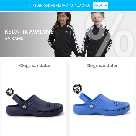
%
👉 -10% KODAS VISKAM PAPILDOMAI:
VASARA
KEDAI IR AVALYNĖ
VAIKAMS
Clogs sandalai
Clogs sandalai