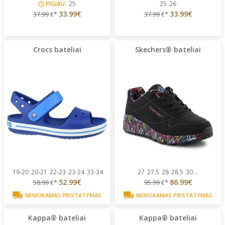
PIGIAU:
25
25
26
33.99€
33.99€
37.99
€*
37.99
€*
Crocs bateliai
Skechers® bateliai
19-20
20-21
22-23
23-24
33-34
27
27.5
28
28.5
30
...
52.99€
86.99€
58.99
€*
95.99
€*
NEMOKAMAS PRISTATYMAS
NEMOKAMAS PRISTATYMAS
Kappa® bateliai
Kappa® bateliai