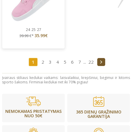
24
25
27
35.99€
39.99
€*
1
2
3
4
5
6
7
...
22
Įvairaus stiliaus kedukai vaikams: laisvalaikiui, krepšiniui, bėgimui ir kitoms
sporto šakoms. Firminiai kedukai net iki 70% pigiau!
NEMOKAMAS PRISTATYMAS
365 DIENŲ GRĄŽINIMO
NUO 50€
GARANTIJA