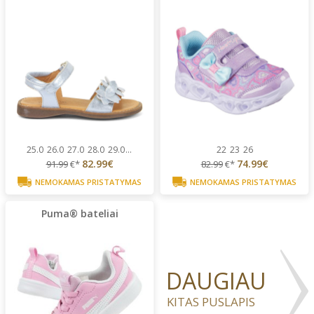
25.0
26.0
27.0
28.0
29.0
...
22
23
26
82.99€
74.99€
91.99
€*
82.99
€*
NEMOKAMAS PRISTATYMAS
NEMOKAMAS PRISTATYMAS
Puma® bateliai
DAUGIAU
KITAS PUSLAPIS