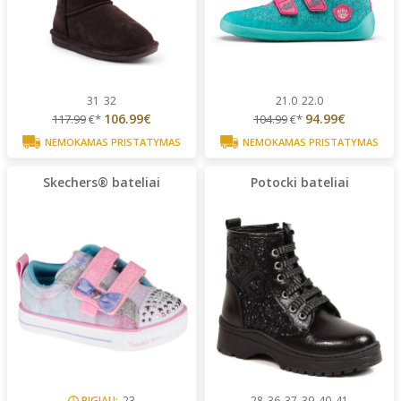
31
32
21.0
22.0
106.99€
94.99€
117.99
€*
104.99
€*
NEMOKAMAS PRISTATYMAS
NEMOKAMAS PRISTATYMAS
Skechers® bateliai
Potocki bateliai
PIGIAU:
23
28
36
37
39
40
41