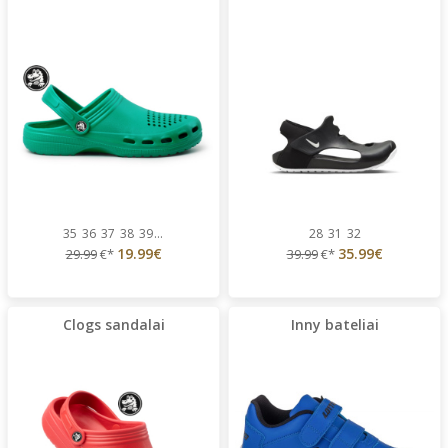
35
36
37
38
39
...
28
31
32
19.99€
35.99€
29.99
€*
39.99
€*
Clogs sandalai
Inny bateliai