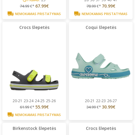
67.99€
70.99€
74.99
€*
78.99
€*
NEMOKAMAS PRISTATYMAS
NEMOKAMAS PRISTATYMAS
Crocs šlepetės
Coqui šlepetės
20-21
23-24
24-25
25-26
20-21
22-23
26-27
55.99€
30.99€
61.99
€*
34.99
€*
NEMOKAMAS PRISTATYMAS
Birkenstock šlepetės
Crocs šlepetės