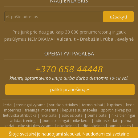
NAUJIENLAIŠKIS
užsakyti
Prisijunk prie daugiau kaip 30 000 prenumeratorių ir gauk
pasiūlymus NEMOKAMAI!
Vulcan.lt - Drabužiai, rūbai, avalynė
OPERATYVI PAGALBA
+370 658 44448
klientų aptarnavimo linija dirba darbo dienomis 10-18 val.
palikti pranešimą
kedai
|
treningai vyrams
|
vyriskos striukes
|
termo rubai
|
kuprines
|
kedai
moterims
|
treningai moterims
|
kepures su snapeliu
|
sportinis krepsys
|
lietuviška atributika
|
nike batai
|
adidas batai
|
puma batai
|
nike treningai
|
adidas treningai
|
puma treningai
|
nike kedai
|
adidas kedai
|
puma
kedai
|
nike striukes vyrams
|
nike kelnes
|
adidas kelnes
|
puma kelnes
|
nike kuprines
|
nike kojines
|
nike treningai moterims
|
nike slepetes
|
Šioje svetainėje naudojami slapukai. Naudodamiesi svetaine
adidas striukes
|
nike dzemperiai
|
nike tampres