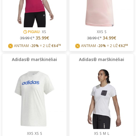
PIGIAU:
XS
XXS
S
35.99€
34.99€
39.99
€*
38.99
€*
ANTRAM
-20%
= 2 UŽ
€
64
78
ANTRAM
-20%
= 2 UŽ
€
62
98
Adidas® marškinėliai
Adidas® marškinėliai
XXS
XS
S
XS
S
M
L