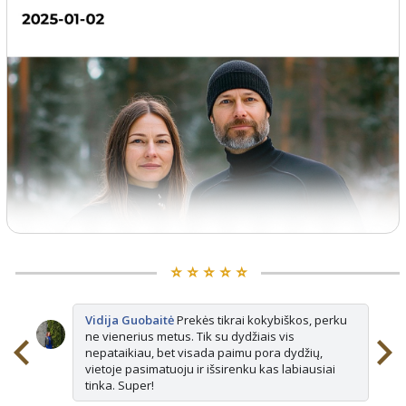
⭐️ ⭐️ ⭐️ ⭐️ ⭐️
Vidija Guobaitė
Prekės tikrai kokybiškos, perku
ne vienerius metus. Tik su dydžiais vis
nepataikiau, bet visada paimu pora dydžių,
vietoje pasimatuoju ir išsirenku kas labiausiai
tinka. Super!