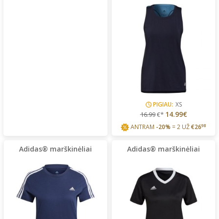
PIGIAU:
XS
14.99€
16.99
€*
ANTRAM
-20%
= 2 UŽ
€
26
98
Adidas® marškinėliai
Adidas® marškinėliai