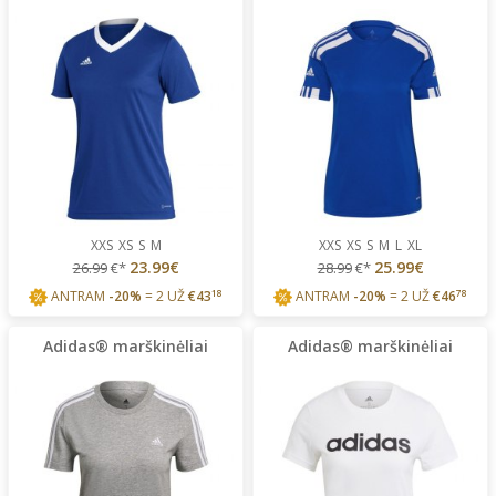
XXS
XS
S
M
XXS
XS
S
M
L
XL
23.99€
25.99€
26.99
€*
28.99
€*
ANTRAM
-20%
= 2 UŽ
€
43
18
ANTRAM
-20%
= 2 UŽ
€
46
78
Adidas® marškinėliai
Adidas® marškinėliai