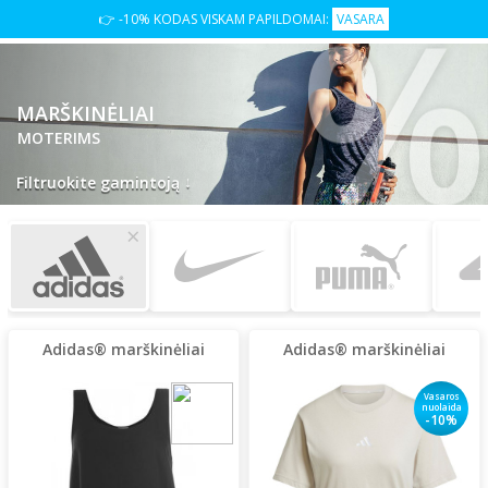
👉 -10% KODAS VISKAM PAPILDOMAI:
VASARA
MARŠKINĖLIAI
MOTERIMS
↓
Filtruokite gamintoją
×
Adidas® marškinėliai
Adidas® marškinėliai
Vasaros
nuolaida
-10%