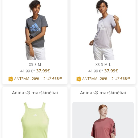
XS
S
M
XS
S
M
L
37.99€
37.99€
41.99
€*
41.99
€*
ANTRAM
-20%
= 2 UŽ
€
68
38
ANTRAM
-20%
= 2 UŽ
€
68
38
Adidas® marškinėliai
Adidas® marškinėliai