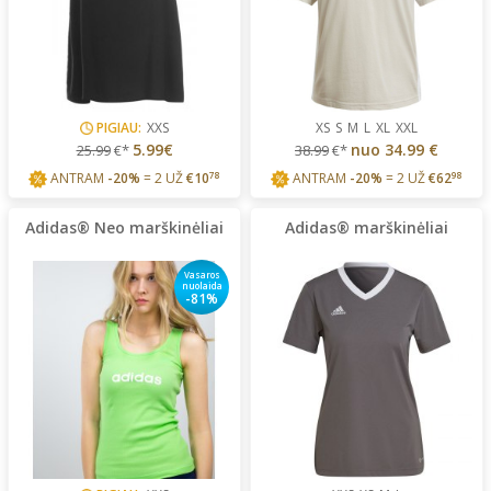
PIGIAU:
XXS
XS
S
M
L
XL
XXL
5.99€
nuo
34.99 €
25.99
€*
38.99
€*
ANTRAM
-20%
= 2 UŽ
€
10
78
ANTRAM
-20%
= 2 UŽ
€
62
98
Adidas® Neo marškinėliai
Adidas® marškinėliai
Vasaros
nuolaida
-81%