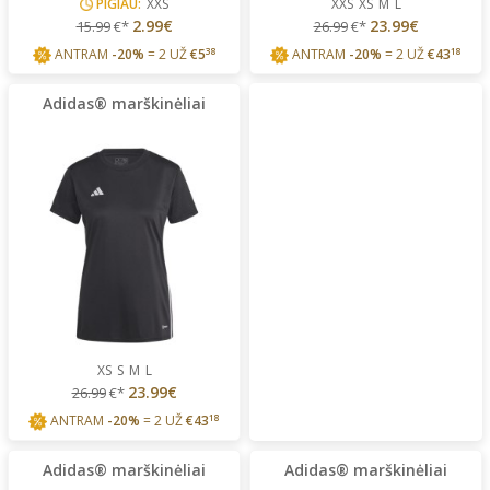
PIGIAU:
XXS
XXS
XS
M
L
2.99€
23.99€
15.99
€*
26.99
€*
ANTRAM
-20%
= 2 UŽ
€
5
38
ANTRAM
-20%
= 2 UŽ
€
43
18
Adidas® marškinėliai
XS
S
M
L
23.99€
26.99
€*
ANTRAM
-20%
= 2 UŽ
€
43
18
Adidas® marškinėliai
Adidas® marškinėliai