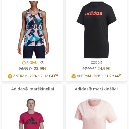
PIGIAU:
XS
XXS
XS
23.99€
24.99€
26.99
€*
27.99
€*
ANTRAM
-20%
= 2 UŽ
€
43
18
ANTRAM
-20%
= 2 UŽ
€
44
98
Adidas® marškinėliai
Adidas® marškinėliai