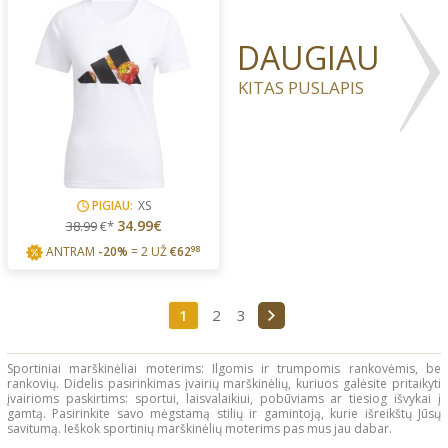
DAUGIAU
KITAS PUSLAPIS
PIGIAU:
XS
34.99€
38.99
€*
ANTRAM
-20%
= 2 UŽ
€
62
98
1
2
3
Sportiniai marškinėliai moterims: Ilgomis ir trumpomis rankovėmis, be
rankovių. Didelis pasirinkimas įvairių marškinėlių, kuriuos galėsite pritaikyti
įvairioms paskirtims: sportui, laisvalaikiui, pobūviams ar tiesiog išvykai į
gamtą. Pasirinkite savo mėgstamą stilių ir gamintoją, kurie išreikštų Jūsų
savitumą. Ieškok sportinių marškinėlių moterims pas mus jau dabar.