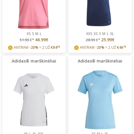
XS
S
M
L
XXS
XS
S
M
L
XL
46.99€
25.99€
51.99
€*
28.99
€*
ANTRAM
-20%
= 2 UŽ
€
84
58
ANTRAM
-20%
= 2 UŽ
€
46
78
Adidas® marškinėliai
Adidas® marškinėliai
XS
L
XL
XXL
XS
M
L
XL