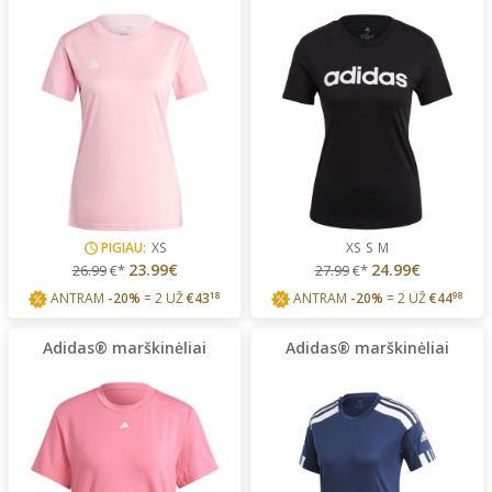
PIGIAU:
XS
XS
S
M
23.99€
24.99€
26.99
€*
27.99
€*
ANTRAM
-20%
= 2 UŽ
€
43
18
ANTRAM
-20%
= 2 UŽ
€
44
98
Adidas® marškinėliai
Adidas® marškinėliai