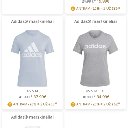
19.99€
21.99
€*
ANTRAM
-20%
= 2 UŽ
€
35
98
Adidas® marškinėliai
Adidas® marškinėliai
XS
S
M
XS
S
M
L
XL
37.99€
34.99€
41.99
€*
38.99
€*
ANTRAM
-20%
= 2 UŽ
€
68
38
ANTRAM
-20%
= 2 UŽ
€
62
98
Adidas® marškinėliai