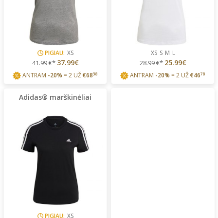
PIGIAU:
XS
XS
S
M
L
37.99€
25.99€
41.99
€*
28.99
€*
ANTRAM
-20%
= 2 UŽ
€
68
38
ANTRAM
-20%
= 2 UŽ
€
46
78
Adidas® marškinėliai
PIGIAU:
XS