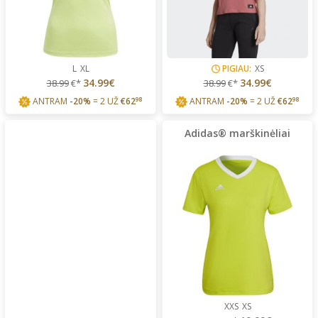
L
XL
PIGIAU:
XS
34.99€
34.99€
38.99
€*
38.99
€*
ANTRAM
-20%
= 2 UŽ
€
62
98
ANTRAM
-20%
= 2 UŽ
€
62
98
Adidas® marškinėliai
XXS
XS