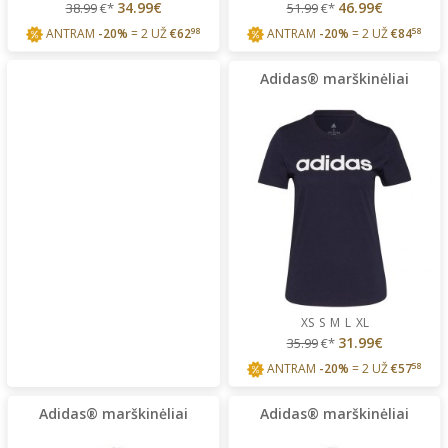
34.99€
46.99€
38.99
€*
51.99
€*
ANTRAM
-20%
= 2 UŽ
€
62
98
ANTRAM
-20%
= 2 UŽ
€
84
58
Adidas® marškinėliai
XS
S
M
L
XL
31.99€
35.99
€*
ANTRAM
-20%
= 2 UŽ
€
57
58
Adidas® marškinėliai
Adidas® marškinėliai