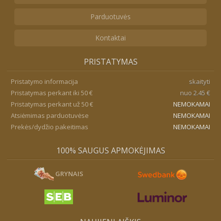
Parduotuvės
Kontaktai
PRISTATYMAS
Pristatymo informacija
skaityti
Pristatymas perkant iki 50 €
nuo 2.45 €
Pristatymas perkant už 50 €
NEMOKAMAI
Atsiėmimas parduotuvėse
NEMOKAMAI
Prekės/dydžio pakeitimas
NEMOKAMAI
100% SAUGUS APMOKĖJIMAS
GRYNAIS