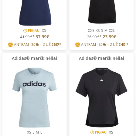
PIGIAU:
XS
XXS
XS
S
M
XXL
37.99€
23.99€
41.99
€*
26.99
€*
ANTRAM
-20%
= 2 UŽ
€
68
38
ANTRAM
-20%
= 2 UŽ
€
43
18
Adidas® marškinėliai
Adidas® marškinėliai
XS
S
M
L
PIGIAU:
XS