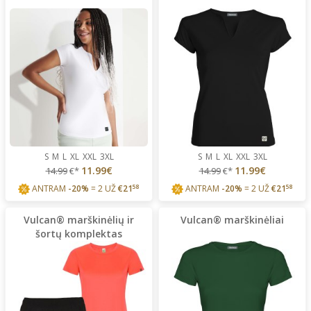
S
M
L
XL
XXL
3XL
S
M
L
XL
XXL
3XL
11.99€
11.99€
14.99
€*
14.99
€*
ANTRAM
-20%
= 2 UŽ
€
21
58
ANTRAM
-20%
= 2 UŽ
€
21
58
Vulcan® marškinėlių ir
Vulcan® marškinėliai
šortų komplektas