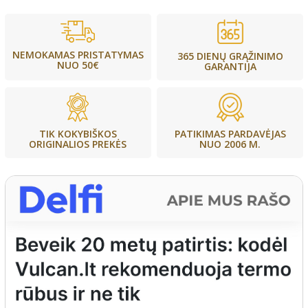
NEMOKAMAS PRISTATYMAS
365 DIENŲ GRĄŽINIMO
NUO 50€
GARANTIJA
PATIKIMAS PARDAVĖJAS
TIK KOKYBIŠKOS
NUO 2006 M.
ORIGINALIOS PREKĖS