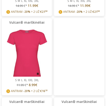
S
M
L
XL
XXL
3XL
S
M
L
XL
XXL
3XL
11.99€
11.99€
14.99
€*
14.99
€*
ANTRAM
-20%
= 2 UŽ
€
21
58
ANTRAM
-20%
= 2 UŽ
€
21
58
Vulcan® marškinėliai
S
M
L
XL
XXL
3XL
8.99€
11.99
€*
ANTRAM
-20%
= 2 UŽ
€
16
18
Vulcan® marškinėliai
Vulcan® marškinėliai