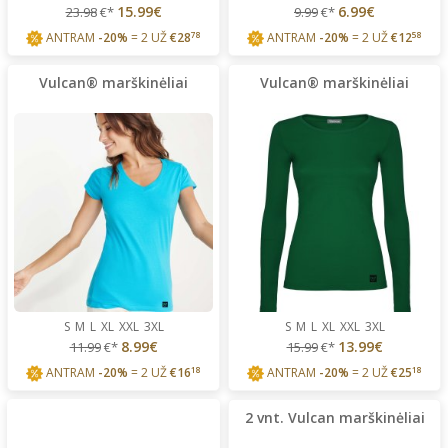
15.99€
6.99€
23.98
€*
9.99
€*
ANTRAM
-20%
= 2 UŽ
€
28
78
ANTRAM
-20%
= 2 UŽ
€
12
58
Vulcan® marškinėliai
Vulcan® marškinėliai
S
M
L
XL
XXL
3XL
S
M
L
XL
XXL
3XL
8.99€
13.99€
11.99
€*
15.99
€*
ANTRAM
-20%
= 2 UŽ
€
16
18
ANTRAM
-20%
= 2 UŽ
€
25
18
2 vnt. Vulcan marškinėliai