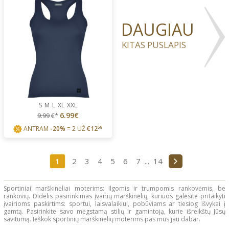
DAUGIAU
KITAS PUSLAPIS
S
M
L
XL
XXL
6.99€
9.99
€*
ANTRAM
-20%
= 2 UŽ
€
12
58
1
2
3
4
5
6
7
...
14
Sportiniai marškinėliai moterims: Ilgomis ir trumpomis rankovėmis, be
rankovių. Didelis pasirinkimas įvairių marškinėlių, kuriuos galėsite pritaikyti
įvairioms paskirtims: sportui, laisvalaikiui, pobūviams ar tiesiog išvykai į
gamtą. Pasirinkite savo mėgstamą stilių ir gamintoją, kurie išreikštų Jūsų
savitumą. Ieškok sportinių marškinėlių moterims pas mus jau dabar.