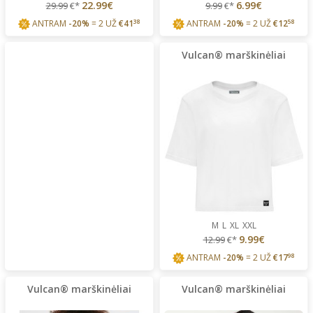
22.99€
6.99€
29.99
€*
9.99
€*
ANTRAM
-20%
= 2 UŽ
€
41
38
ANTRAM
-20%
= 2 UŽ
€
12
58
Vulcan® marškinėliai
M
L
XL
XXL
9.99€
12.99
€*
ANTRAM
-20%
= 2 UŽ
€
17
98
Vulcan® marškinėliai
Vulcan® marškinėliai