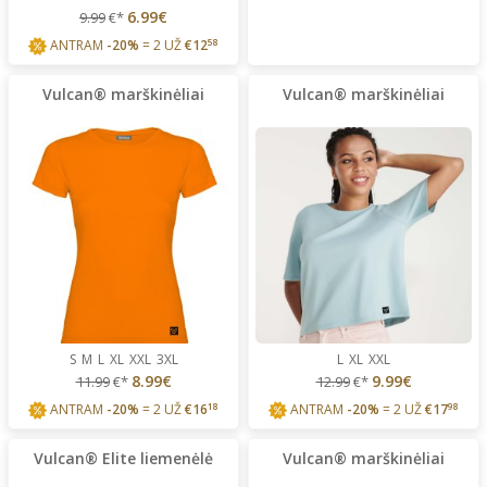
6.99€
9.99
€*
ANTRAM
-20%
= 2 UŽ
€
12
58
Vulcan® marškinėliai
Vulcan® marškinėliai
S
M
L
XL
XXL
3XL
L
XL
XXL
8.99€
9.99€
11.99
€*
12.99
€*
ANTRAM
-20%
= 2 UŽ
€
16
18
ANTRAM
-20%
= 2 UŽ
€
17
98
Vulcan® Elite liemenėlė
Vulcan® marškinėliai