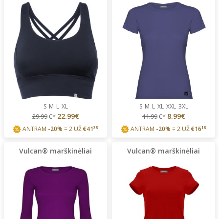
S
M
L
XL
S
M
L
XL
XXL
3XL
22.99€
8.99€
29.99
€*
11.99
€*
ANTRAM
-20%
= 2 UŽ
€
41
38
ANTRAM
-20%
= 2 UŽ
€
16
18
Vulcan® marškinėliai
Vulcan® marškinėliai