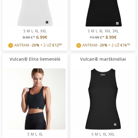
S
M
L
XL
XXL
S
M
L
XL
XXL
3XL
6.99€
8.99€
9.99
€*
11.99
€*
ANTRAM
-20%
= 2 UŽ
€
12
58
ANTRAM
-20%
= 2 UŽ
€
16
18
Vulcan® Elite liemenėlė
Vulcan® marškinėliai
S
M
L
XL
S
M
L
XL
XXL