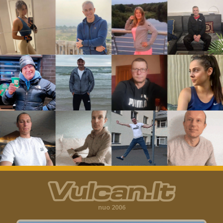
nuo 2006