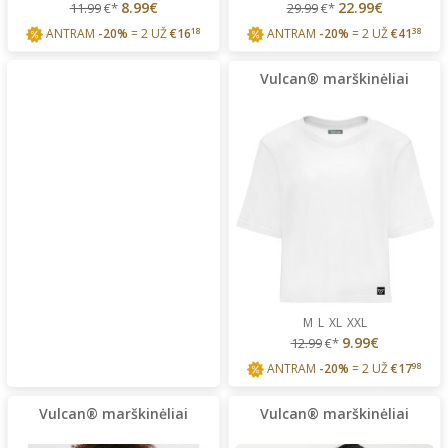
8.99€
22.99€
11.99
€*
29.99
€*
ANTRAM
-20%
= 2 UŽ
€
16
18
ANTRAM
-20%
= 2 UŽ
€
41
38
Vulcan® marškinėliai
M
L
XL
XXL
9.99€
12.99
€*
ANTRAM
-20%
= 2 UŽ
€
17
98
Vulcan® marškinėliai
Vulcan® marškinėliai