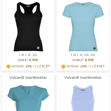
S
M
L
XL
XXL
S
M
L
XL
XXL
3XL
6.99€
8.99€
9.99
€*
11.99
€*
ANTRAM
-20%
= 2 UŽ
€
12
58
ANTRAM
-20%
= 2 UŽ
€
16
18
Vulcan® marškinėliai
Vulcan® marškinėliai