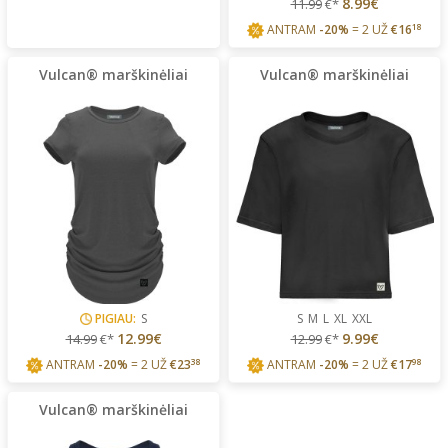
8.99€
11.99
€*
ANTRAM
-20%
= 2 UŽ
€
16
18
Vulcan® marškinėliai
Vulcan® marškinėliai
PIGIAU:
S
S
M
L
XL
XXL
12.99€
9.99€
14.99
€*
12.99
€*
ANTRAM
-20%
= 2 UŽ
€
23
38
ANTRAM
-20%
= 2 UŽ
€
17
98
Vulcan® marškinėliai