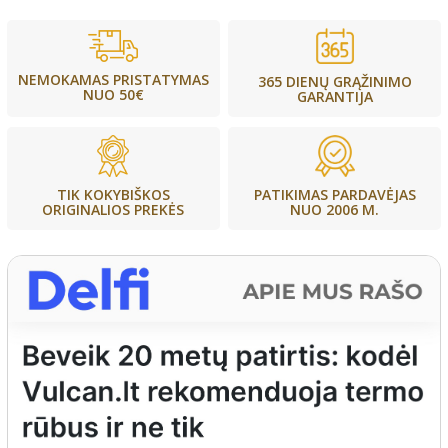
NEMOKAMAS PRISTATYMAS
365 DIENŲ GRĄŽINIMO
NUO 50€
GARANTIJA
PATIKIMAS PARDAVĖJAS
TIK KOKYBIŠKOS
NUO 2006 M.
ORIGINALIOS PREKĖS