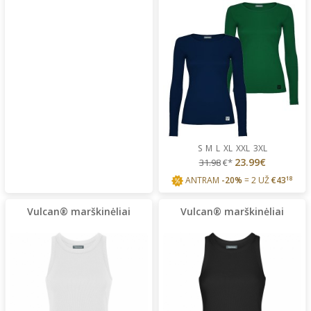
S
M
L
XL
XXL
3XL
23.99€
31.98
€*
ANTRAM
-20%
= 2 UŽ
€
43
18
Vulcan® marškinėliai
Vulcan® marškinėliai