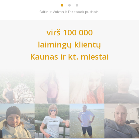
Šaltinis: Vulcan.lt Facebook puslapis
virš 100 000
laimingų klientų
Kaunas
ir kt. miestai