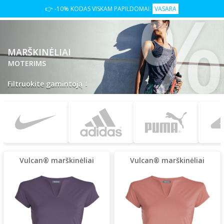
👉 -10% KODAS VISKAM PAPILDOMAI:
VASARA
MARŠKINĖLIAI
MOTERIMS
↓
Filtruokite gamintoją
Vulcan® marškinėliai
Vulcan® marškinėliai