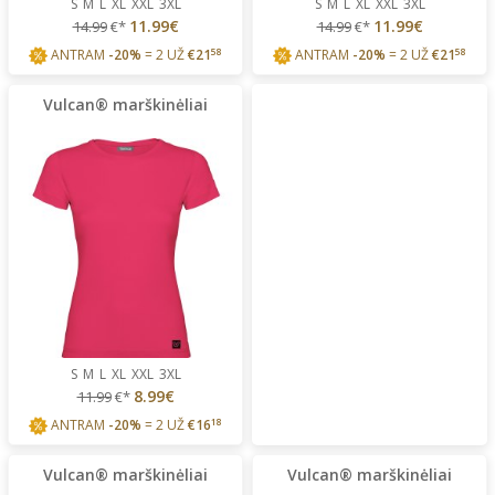
S
M
L
XL
XXL
3XL
S
M
L
XL
XXL
3XL
11.99€
11.99€
14.99
€*
14.99
€*
ANTRAM
-20%
= 2 UŽ
€
21
58
ANTRAM
-20%
= 2 UŽ
€
21
58
Vulcan® marškinėliai
S
M
L
XL
XXL
3XL
8.99€
11.99
€*
ANTRAM
-20%
= 2 UŽ
€
16
18
Vulcan® marškinėliai
Vulcan® marškinėliai