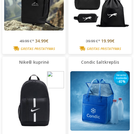
34.99€
19.99€
49.99
€*
39.99
€*
GREITAS PRISTATYMAS
GREITAS PRISTATYMAS
Nike® kuprinė
Condic šaltkrepšis
Vasaros
nuolaida
-40%