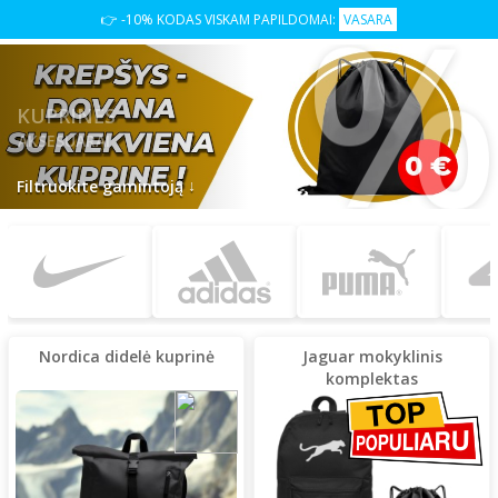
👉 -10% KODAS VISKAM PAPILDOMAI:
VASARA
KUPRINĖS
AKSESUARAI
↓
Filtruokite gamintoją
Nordica didelė kuprinė
Jaguar mokyklinis
komplektas