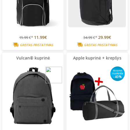
11.99€
29.99€
15.99
€*
34.99
€*
GREITAS PRISTATYMAS
GREITAS PRISTATYMAS
Vulcan® kuprinė
Apple kuprinė + krepšys
Vasaros
nuolaida
-40%