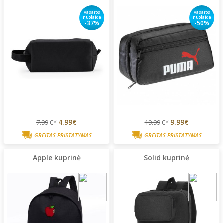
Vasaros
Vasaros
nuolaida
nuolaida
-37%
-50%
4.99€
9.99€
7.99
€*
19.99
€*
GREITAS PRISTATYMAS
GREITAS PRISTATYMAS
Apple kuprinė
Solid kuprinė