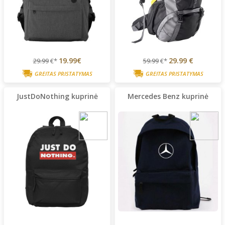
19.99€
29.99 €
29.99
€*
59.99
€*
GREITAS PRISTATYMAS
GREITAS PRISTATYMAS
JustDoNothing kuprinė
Mercedes Benz kuprinė