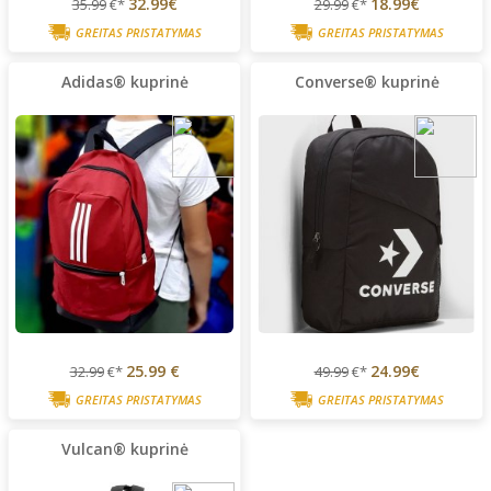
32.99€
18.99€
35.99
€*
29.99
€*
GREITAS PRISTATYMAS
GREITAS PRISTATYMAS
Adidas® kuprinė
Converse® kuprinė
25.99 €
24.99€
32.99
€*
49.99
€*
GREITAS PRISTATYMAS
GREITAS PRISTATYMAS
Vulcan® kuprinė