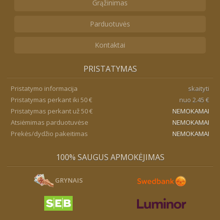
Grąžinimas
Parduotuvės
Kontaktai
PRISTATYMAS
Pristatymo informacija
skaityti
Pristatymas perkant iki 50 €
nuo 2.45 €
Pristatymas perkant už 50 €
NEMOKAMAI
Atsiėmimas parduotuvėse
NEMOKAMAI
Prekės/dydžio pakeitimas
NEMOKAMAI
100% SAUGUS APMOKĖJIMAS
GRYNAIS