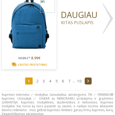
DAUGIAU
KITAS PUSLAPIS
8.99€
19.99
€*
GREITAS PRISTATYMAS
1
2
3
4
5
6
7
...
10
Kuprinės internetu: ✅ mokyklai, laisvalaikiui, atostogoms. TIK ✅ FIRMINĖS®
kuprinės. Užsisakyk ✅ DABAR su NEMOKAMU pristatymu ir grąžinimo
GARANTIJA. Kuprinės: mokyklinės, studentiškos ir kelioninės. Kuprinės
mokyklai. Kai norisi ką nors pasiimti su savimi, o rankas norime atlaisvinti
kitoms reikmėms - mus gelbsti kuprinės. Rinkitės garsių firmų kuprines, kurių
ilgaamžiškumas garantuotas.