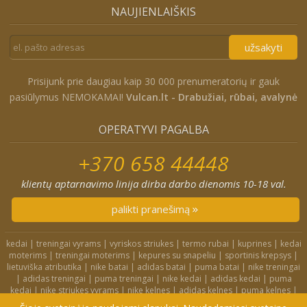
NAUJIENLAIŠKIS
užsakyti
Prisijunk prie daugiau kaip 30 000 prenumeratorių ir gauk
pasiūlymus NEMOKAMAI!
Vulcan.lt - Drabužiai, rūbai, avalynė
OPERATYVI PAGALBA
+370 658 44448
klientų aptarnavimo linija dirba darbo dienomis 10-18 val.
palikti pranešimą
kedai
|
treningai vyrams
|
vyriskos striukes
|
termo rubai
|
kuprines
|
kedai
moterims
|
treningai moterims
|
kepures su snapeliu
|
sportinis krepsys
|
lietuviška atributika
|
nike batai
|
adidas batai
|
puma batai
|
nike treningai
|
adidas treningai
|
puma treningai
|
nike kedai
|
adidas kedai
|
puma
kedai
|
nike striukes vyrams
|
nike kelnes
|
adidas kelnes
|
puma kelnes
|
nike kuprines
|
nike kojines
|
nike treningai moterims
|
nike slepetes
|