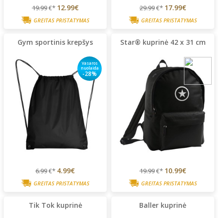
12.99€
17.99€
19.99
€*
29.99
€*
GREITAS PRISTATYMAS
GREITAS PRISTATYMAS
Gym sportinis krepšys
Star® kuprinė 42 x 31 cm
Vasaros
nuolaida
-28%
4.99€
10.99€
6.99
€*
19.99
€*
GREITAS PRISTATYMAS
GREITAS PRISTATYMAS
Tik Tok kuprinė
Baller kuprinė