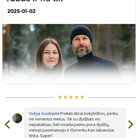
⭐️ ⭐️ ⭐️ ⭐️ ⭐️
Vidija Guobaitė
Prekės tikrai kokybiškos, perku
ne vienerius metus. Tik su dydžiais vis
nepataikiau, bet visada paimu pora dydžių,
vietoje pasimatuoju ir išsirenku kas labiausiai
tinka. Super!